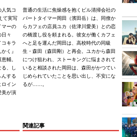
の人気コ
普通の生活に焦燥感を抱くビル清掃会社の
えて実写
パートタイマー岡田（濱田岳）は、同僚か
イマーの
らカフェの店員ユカ（佐津川愛美）との恋
の日々
の橋渡し役を頼まれる。彼女が働くカフェ
イコキラ
へと足を運んだ岡田は、高校時代の同級
んかく』
生・森田（森田剛）と再会。ユカから森田
吉田恵輔。
につけ狙われ、ストーキングに悩まされて
なる、し
いると相談された岡田は、森田がかつてい
ふんする
じめられていたことを思い出し、不安にな
ヒロイン
るが……。
愛美が演
関連記事