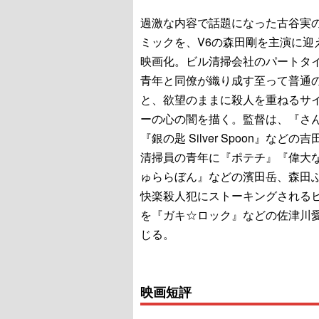
過激な内容で話題になった古谷実
ミックを、V6の森田剛を主演に迎
映画化。ビル清掃会社のパートタ
青年と同僚が織り成す至って普通
と、欲望のままに殺人を重ねるサ
ーの心の闇を描く。監督は、『さ
『銀の匙 Silver Spoon』などの
清掃員の青年に『ポテチ』『偉大
ゅららぼん』などの濱田岳、森田
快楽殺人犯にストーキングされる
を『ガキ☆ロック』などの佐津川
じる。
映画短評