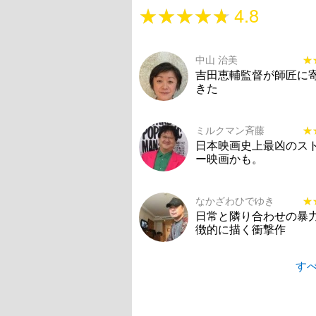
★★★★★
★★★★★
4.8
中山 治美
★
★
吉田恵輔監督が師匠に
きた
ミルクマン斉藤
★
★
日本映画史上最凶のス
ー映画かも。
なかざわひでゆき
★
★
日常と隣り合わせの暴
徴的に描く衝撃作
すべ