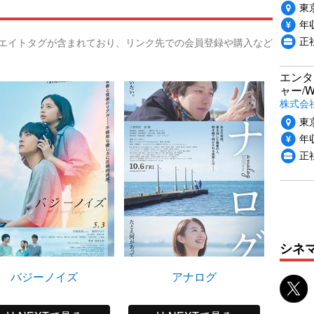
東
年収
正
リエイトタグが含まれており、リンク先での会員登録や購入など
エンタ
ャー/
株式会社i
東
年収
正
シネ
バジーノイズ
アナログ
科捜