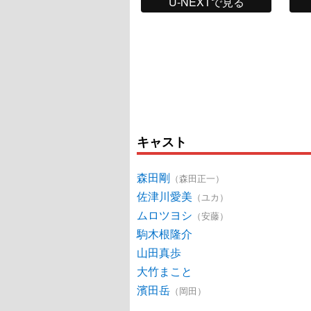
U-NEXTで見る
キャスト
森田剛
（森田正一）
佐津川愛美
（ユカ）
ムロツヨシ
（安藤）
駒木根隆介
山田真歩
大竹まこと
濱田岳
（岡田）