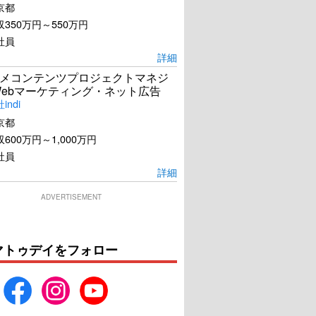
京都
350万円～550万円
社員
詳細
メコンテンツプロジェクトマネジ
Webマーケティング・ネット広告
ndi
京都
600万円～1,000万円
社員
詳細
ADVERTISEMENT
マトゥデイをフォロー
研の女 －劇場版－
殺さない彼と死なない彼女