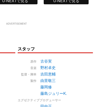
U-NEXTで見る
U-NEXTで見る
ADVERTISEMENT
スタッフ
古谷実
原作
野村卓史
音楽
吉田恵輔
監督・脚本
由里敬三
製作
藤岡修
藤島ジュリーK.
エグゼクティブプロデューサー
田中正