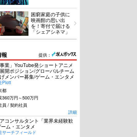
困窮家庭の子供に
映画館の思い出
を！寄付で届ける
「シェアシネマ」
情報
提供：
事業」YouTube発ショートアニメ
展開ポジション/グローバルチーム
げメンバー募集/ゲーム・エンタメ
lott
京都
360万円～500万円
員 / 契約社員
詳細
アコンサルタント「業界未経験歓
ゲーム・エンタメ
社サーチフィールド