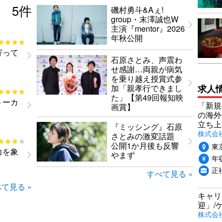
5
件
磯村勇斗&Aぇ!
group・末澤誠也W
主演『mentor』2026
年秋公開
★★★★
★★★★
寄って
石原さとみ、声震わ
せ感謝…両親が病気
を乗り越え授賞式参
求人
加「親孝行できまし
★★★★
★★★★
た」【第49回報知映
トーカ
「新規
画賞】
の海外
立ち上
『ミッシング』石原
株式会社P
さとみの激変話題
★★★★
★★★★
公開1か月後も反響
東
力を象
やまず
年収
正社
すべて見る »
て見る »
キャリ
迎」/
株式会