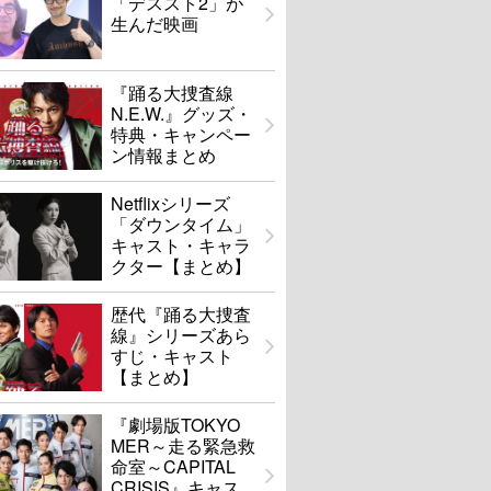
「デススト2」が
生んだ映画
『踊る大捜査線
N.E.W.』グッズ・
特典・キャンペー
ン情報まとめ
Netflixシリーズ
「ダウンタイム」
キャスト・キャラ
クター【まとめ】
歴代『踊る大捜査
線』シリーズあら
すじ・キャスト
【まとめ】
『劇場版TOKYO
MER～走る緊急救
命室～CAPITAL
CRISIS』キャス