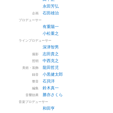
永田芳弘
石田雄治
企画
プロデューサー
有重陽一
小松重之
ラインプロデューサー
深津智男
志田貴之
撮影
中西克之
照明
龍田哲児
美術・装飾
小黒健太郎
録音
石貝洋
整音
鈴木真一
編集
勝亦さくら
音響効果
音楽プロデューサー
和田亨