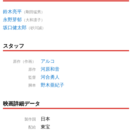
鈴木亮平
（剛田猛男）
永野芽郁
（大和凛子）
坂口健太郎
（砂川誠）
スタッフ
アルコ
原作（作画）
河原和音
原作
河合勇人
監督
野木亜紀子
脚本
映画詳細データ
日本
製作国
東宝
配給