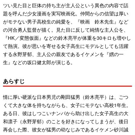
ツい見た目と巨体の持ち主が主人公という異色の内容で話
題を呼んだ少女漫画を実写映画化。仲間からの信望は厚い
がモテない男子高校生の純愛を、『映画 鈴木先生』など
の河合勇人監督が描く。見た目に反して純情な主人公を、
『HK／変態仮面』などの鈴木亮平が体重を30キロも増やし
て熱演。彼が思いを寄せる女子高生にモデルとしても活躍
する永野芽郁、主人公の親友であるイケメンを『娚の一
生』などの坂口健太郎が演じる。
あらすじ
情に厚い硬派な日本男児の剛田猛男（鈴木亮平）は、ごつ
くて大きな体を持ちながらも、女子にモテない高校1年生。
ある日、彼はしつこいナンパから助け出した女子高生の大
和凛子（永野芽郁）のことを好きになってしまうが、後日
再会した際、彼女が猛男の幼なじみであるイケメン砂川誠