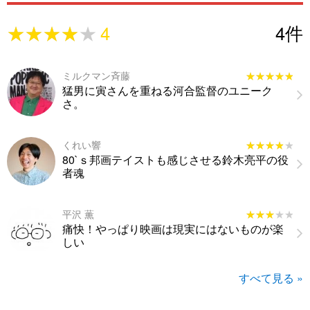
★★★★★
★★★★★
4
4
件
ミルクマン斉藤
★★★★★
★★★★★
猛男に寅さんを重ねる河合監督のユニーク
さ。
くれい響
★★★★★
★★★★★
80`ｓ邦画テイストも感じさせる鈴木亮平の役
者魂
平沢 薫
★★★★★
★★★★★
痛快！やっぱり映画は現実にはないものが楽
しい
すべて見る »