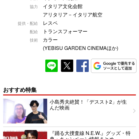
イタリア文化会館
協力
アリタリア－イタリア航空
レスペ
提供・配給
トランスフォーマー
配給
カラー
技術
(YEBISU GARDEN CINEMAほか)
おすすめ特集
小島秀夫絶賛！「デススト2」が生
んだ映画
『踊る大捜査線 N.E.W.』グッズ・特
典・キャンペーン情報まとめ