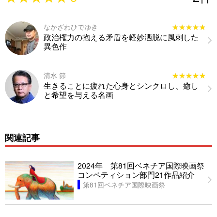
なかざわひでゆき
★★★★★
★★★★★
政治権力の抱える矛盾を軽妙洒脱に風刺した
異色作
清水 節
★★★★★
★★★★★
生きることに疲れた心身とシンクロし、癒し
と希望を与える名画
関連記事
2024年 第81回ベネチア国際映画祭
コンペティション部門21作品紹介
第81回ベネチア国際映画祭