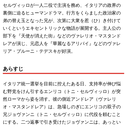
セルヴィッロが一人二役で主演を務め、イタリアの政界の
裏側に迫るヒューマンドラマ。行方をくらました政治家の
弟の替え玉となった兄が、次第に大衆を惹（ひ）き付けて
いくというエキセントリックな物語が展開する。主人公の
部下を『天使が消えた街』などのヴァレリオ・マスタンド
レアが演じ、元恋人を『華麗なるアリバイ』などのヴァレ
リア・ブルーニ・テデスキが好演。
あらすじ
イタリア統一選挙を目前に控えたある日、支持率が伸び悩
む野党をけん引するエンリコ（トニ・セルヴィッロ）が突
然ローマから姿を消す。彼の側近アンドレア（ヴァレリ
オ・マスタンドレア）は、急場しのぎにエンリコの双子の
兄ジョヴァンニ（トニ・セルヴィッロ）に代役を頼むこと
にする。二つ返事で引き受けたジョヴァンニは、あっとい