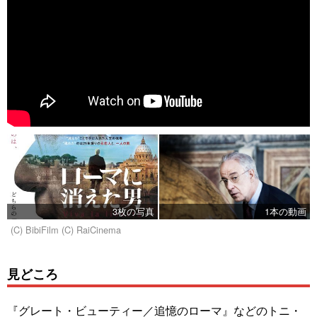
3枚の写真
1本の動画
(C) BibiFilm (C) RaiCinema
見どころ
『グレート・ビューティー／追憶のローマ』などのトニ・