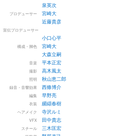
泉英次
宮崎大
プロデューサー
近藤貴彦
宣伝プロデューサー
小口心平
宮崎大
構成・脚色
大森立嗣
平本正宏
音楽
高木風太
撮影
秋山恵二郎
照明
西條博介
録音・音響効果
早野亮
編集
纐纈春樹
衣装
寺沢ルミ
ヘアメイク
田中貴志
VFX
三木匡宏
スチール