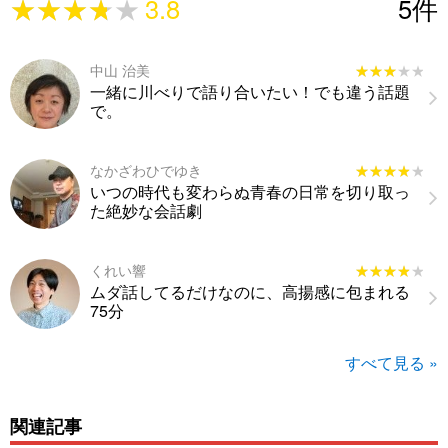
★★★★★
★★★★★
3.8
5
件
中山 治美
★★★★★
★★★★★
一緒に川べりで語り合いたい！でも違う話題
で。
なかざわひでゆき
★★★★★
★★★★★
いつの時代も変わらぬ青春の日常を切り取っ
た絶妙な会話劇
くれい響
★★★★★
★★★★★
ムダ話してるだけなのに、高揚感に包まれる
75分
すべて見る »
関連記事