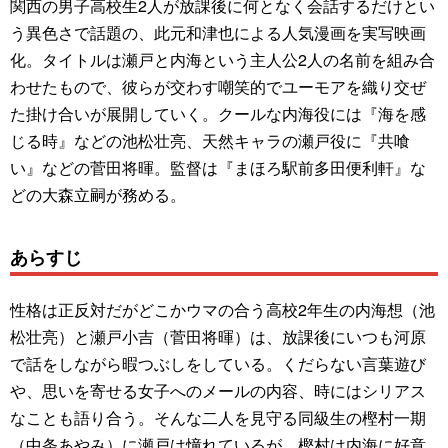
関西の男子高校生2人が放課後に何となく会話するだけとい
う異色さで話題の、此元和津也による人気漫画を実写映画
化。タイトルは瀬戸と内海という主人公2人の名前を組み合
わせたもので、彼らが交わす嘲笑的でユーモアを織り交ぜ
た掛け合いが展開していく。クールな内海役には『海を感
じる時』などの池松壮亮、天然キャラの瀬戸役に『共喰
い』などの菅田将暉。監督は『まほろ駅前多田便利軒』な
どの大森立嗣が務める。
あらすじ
性格は正反対だがどこかウマの合う高校2年生の内海想（池
松壮亮）と瀬戸小吉（菅田将暉）は、放課後にいつも河原
で話をしながら暇つぶしをしている。くだらない言葉遊び
や、思いを寄せる女子へのメールの内容、時にはシリアス
なことも語り合う。そんな二人を見守る同級生の樫村一期
（中条あやみ）に瀬戸は憧れているが、樫村は内海に好意