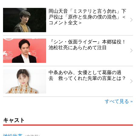
岡山天音「ミステリと言う勿れ」下
戸役は「原作と生身の僕の混色」＜
コメント全文＞
『シン・仮面ライダー』本郷猛役！
池松壮亮にあらためて注目
中条あやみ、女優として葛藤の過
去 救ってくれた先輩の言葉とは？
すべて見る »
キャスト
池松壮亮