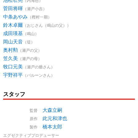
（内海想）
菅田将暉
（瀬戸小吉）
中条あやみ
（樫村一期）
鈴木卓爾
（おじさん（鳴山の父））
成田瑛基
（鳴山）
岡山天音
（堤）
奥村勲
（瀬戸の父）
笠久美
（瀬戸の母）
牧口元美
（瀬戸の爺さん）
宇野祥平
（バルーンさん）
スタッフ
大森立嗣
監督
此元和津也
原作
橋本太郎
製作
エグゼクティブプロデューサー