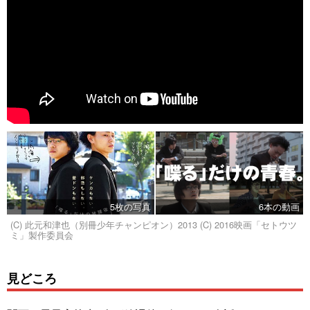
5枚の写真
6本の動画
(C) 此元和津也（別冊少年チャンピオン）2013 (C) 2016映画「セトウツ
ミ」製作委員会
見どころ