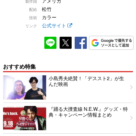
アメリカ
製作国
松竹
配給
カラー
技術
公式サイト
リンク
おすすめ特集
小島秀夫絶賛！「デススト2」が生
んだ映画
『踊る大捜査線 N.E.W.』グッズ・特
典・キャンペーン情報まとめ