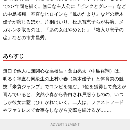
での7年間を描く。無口な主人公に『ピンクとグレー』など
の中島裕翔、率直なヒロインを『風のたより』などの新木
優子が演じるほか、片桐はいり、松原智恵子らが共演。メ
ガホンを取るのは、『あの女はやめとけ』『箱入り息子の
恋』などの市井昌秀。
あらすじ
無口で他人に無関心な高校生・葉山亮太（中島裕翔）は、
明るく率直な同級生の上村小春（新木優子）と体育祭の競
技「米袋ジャンプ」でコンビを組む。1位を獲得して亮太が
喜んでいると、突然小春から告白され戸惑うものの、いつ
しか彼女に惹（ひ）かれていく。二人は、ファストフード
やファミレスで食事をしながら交際を続けるが……。
ADVERTISEMENT