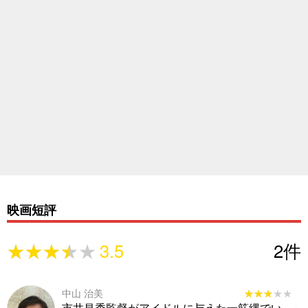
映画短評
★★★★★
★★★★★
3.5
2
件
中山 治美
★★★★★
★★★★★
市井昌秀監督がアイドルに与えた一筋縄でい