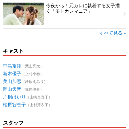
今夜から！元カレに執着する女子描
く「モトカレマニア」
すべて見る »
キャスト
中島裕翔
（葉山亮太）
新木優子
（上村小春）
美山加恋
（鈴原えみり）
岡山天音
（塚原優介）
片桐はいり
（山崎真喜子）
松原智恵子
（上村芽衣子）
スタッフ