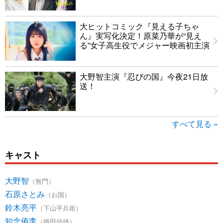
大ヒットコミック『見える子ちゃ
ん』実写化決定！原菜乃華が“見え
る”女子高生役でメジャー映画初主演
大野智主演『忍びの国』今夜21日放
送！
すべて見る »
キャスト
大野智
（無門）
石原さとみ
（お国）
鈴木亮平
（下山平兵衛）
知念侑李
（織田信雄）