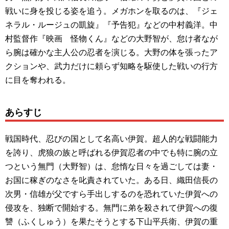
戦いに身を投じる姿を追う。メガホンを取るのは、『ジェ
ネラル・ルージュの凱旋』『予告犯』などの中村義洋。中
村監督作『映画 怪物くん』などの大野智が、怠け者なが
ら腕は確かな主人公の忍者を演じる。大野の体を張ったア
クションや、武力だけに頼らず知略を駆使した戦いの行方
に目を奪われる。
あらすじ
戦国時代、忍びの国として名高い伊賀。超人的な戦闘能力
を誇り、虎狼の族と呼ばれる伊賀忍者の中でも特に腕の立
つという無門（大野智）は、怠惰な日々を過ごしては妻・
お国に稼ぎのなさを叱責されていた。ある日、織田信長の
次男・信雄が父ですら手出しするのを恐れていた伊賀への
侵攻を、独断で開始する。無門に弟を殺されて伊賀への復
讐（ふくしゅう）を果たそうとする下山平兵衛、伊賀の重