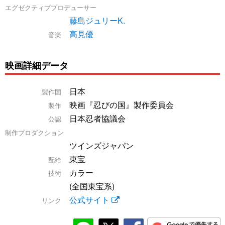
エグゼクティブプロデューサー
藤島ジュリーK.
高見優
音楽
映画詳細データ
日本
製作国
映画『忍びの国』製作委員会
製作
日本忍者協議会
公認
制作プロダクション
ツインズジャパン
東宝
配給
カラー
技術
(全国東宝系)
公式サイト
リンク