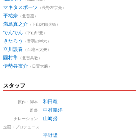
マキタスポーツ
（長野左京亮）
平祐奈
（北畠凛）
満島真之介
（下山次郎兵衛）
でんでん
（下山甲斐）
きたろう
（音羽の半六）
立川談春
（百地三太夫）
國村隼
（北畠具教）
伊勢谷友介
（日置大膳）
スタッフ
和田竜
原作・脚本
中村義洋
監督
山崎努
ナレーション
企画・プロデュース
平野隆