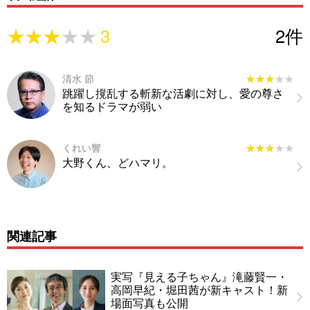
★★★★★
★★★★★
3
2
件
清水 節
★★★★★
★★★★★
跳躍し撹乱する斬新な活劇に対し、愛の尊さ
を知るドラマが弱い
くれい響
★★★★★
★★★★★
大野くん、どハマリ。
関連記事
実写『見える子ちゃん』滝藤賢一・
高岡早紀・堀田茜が新キャスト！新
場面写真も公開