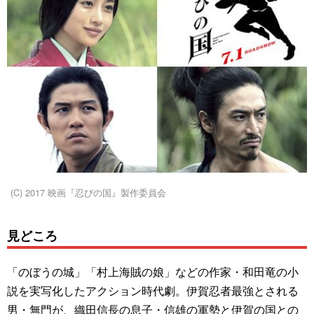
(C) 2017 映画『忍びの国』製作委員会
見どころ
「のぼうの城」「村上海賊の娘」などの作家・和田竜の小
説を実写化したアクション時代劇。伊賀忍者最強とされる
男・無門が、織田信長の息子・信雄の軍勢と伊賀の国との