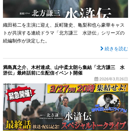
織田裕二を主演に迎え、反町隆史、亀梨和也ら豪華キャス
トが共演する連続ドラマ「北方謙三 水滸伝」シリーズの
続編制作が決定した。
続きを読む
満島真之介、木村達成、山中柔太朗ら集結「北方謙三 水
滸伝」最終話前に生配信イベント開催
2026年3月26日