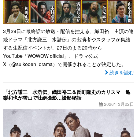
3月29日に最終話の放送・配信を控える、織田裕二主演の連
続ドラマ「北方謙三 水滸伝」の出演者やスタッフが集結
する生配信イベントが、27日のよる20時から
YouTube「WOWOW official」、ドラマ公式
X（@suikoden_drama）で開催されることが決定した。
続きを読む
「北方謙三 水滸伝」織田裕二＆反町隆史のカリスマ 亀
梨和也が雪山で壮絶撮影…撮影秘話
2026年3月22日