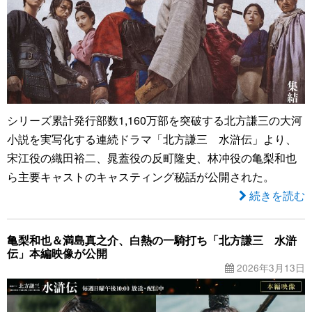
シリーズ累計発行部数1,160万部を突破する北方謙三の大河
小説を実写化する連続ドラマ「北方謙三 水滸伝」より、
宋江役の織田裕二、晁蓋役の反町隆史、林冲役の亀梨和也
ら主要キャストのキャスティング秘話が公開された。
続きを読む
亀梨和也＆満島真之介、白熱の一騎打ち「北方謙三 水滸
伝」本編映像が公開
2026年3月13日