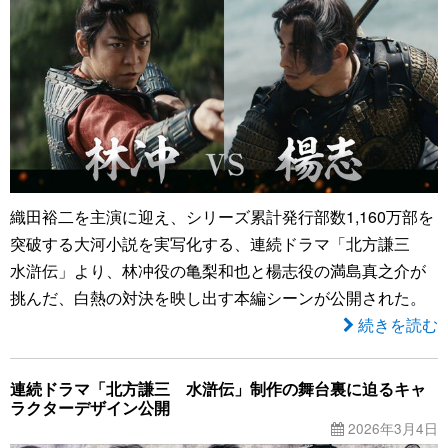
織田裕二を主演に迎え、シリーズ累計発行部数1,160万部を
突破する大河小説を実写化する、連続ドラマ「北方謙三
水滸伝」より、林冲役の亀梨和也と楊志役の満島真之介が
挑んだ、白熱の対決を映し出す本編シーンが公開された。
続きを読む
連続ドラマ「北方謙三 水滸伝」制作の舞台裏に迫るキャ
ラクターデザイン公開
2026年3月4日