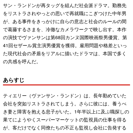
サン・ランドンが再タッグを組んだ社会派ドラマ。勤務先
をリストラされやっとの思いで再就職にこぎつけた中年男
が、ある事件をきっかけに自らの意志と社会のルールの間
で葛藤するさまを、冷徹なカメラワークで映し出す。本作
の演技でヴァンサンは第68回カンヌ国際映画祭男優賞、第
41回セザール賞主演男優賞を獲得。雇用問題や格差といっ
た現代社会の矛盾をリアルに描いたドラマは、本国で多く
の共感を呼んだ。
あらすじ
ティエリー（ヴァンサン・ランドン）は、長年勤めていた
会社を突如リストラされてしまう。さらに彼には、養うべ
き妻と障害を抱える息子がいた。1年半以上に及ぶ職探しの
果てにようやくスーパーマーケットの監視員の仕事を得る
が、客だけでなく同僚たちの不正も監視し会社に告発する