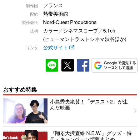
フランス
製作国
熱帯美術館
配給
Nord-Ouest Productions
製作会社
カラー／シネマスコープ／5.1ch
技術
(ヒューマントラストシネマ渋谷ほか)
公式サイト
リンク
おすすめ特集
小島秀夫絶賛！「デススト2」が生
んだ映画
『踊る大捜査線 N.E.W.』グッズ・特
典・キャンペーン情報まとめ