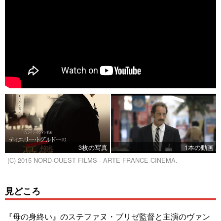
3枚の写真
1本の動画
(C) 2015 NORD-OUEST FILMS - ARTE FRANCE CINEMA.
見どころ
『母の身終い』のステファヌ・ブリゼ監督と主演のヴァン