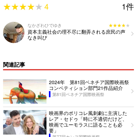
★★★★★
★★★★★
4
1
件
なかざわひでゆき
★★★★★
★★★★★
資本主義社会の理不尽に翻弄される庶民の声
なき叫び
関連記事
2024年 第81回ベネチア国際映画祭
コンペティション部門21作品紹介
第81回ベネチア国際映画祭
映画界のポリコレ風刺劇に主演した
レア・セドゥ「時に不適切だけど、
映画でユーモラスに語ることも必
要」
第77回カンヌ国際映画祭