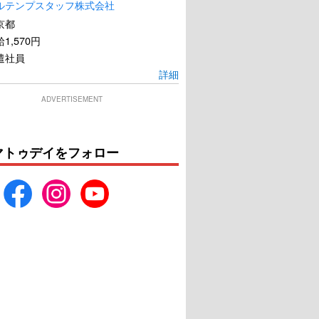
ルテンプスタッフ株式会社
京都
1,570円
遣社員
詳細
ADVERTISEMENT
マトゥデイをフォロー
湯道
川っぺりムコリッタ
U-NEXTで見る
U-NEXTで見る