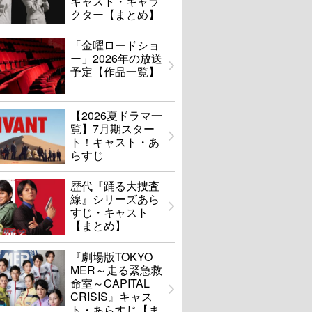
キャスト・キャラ
クター【まとめ】
「金曜ロードショ
ー」2026年の放送
予定【作品一覧】
【2026夏ドラマ一
覧】7月期スター
ト！キャスト・あ
らすじ
歴代『踊る大捜査
線』シリーズあら
すじ・キャスト
【まとめ】
『劇場版TOKYO
MER～走る緊急救
命室～CAPITAL
CRISIS』キャス
ト・あらすじ【ま