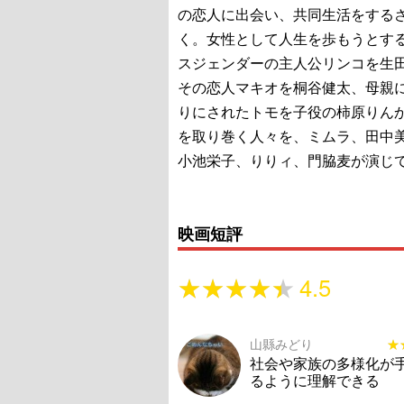
の恋人に出会い、共同生活をする
く。女性として人生を歩もうとす
スジェンダーの主人公リンコを生
その恋人マキオを桐谷健太、母親
りにされたトモを子役の柿原りん
を取り巻く人々を、ミムラ、田中
小池栄子、りりィ、門脇麦が演じ
映画短評
★★★★★
★★★★★
4.5
山縣みどり
★
★
社会や家族の多様化が
るように理解できる