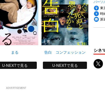
パーソ
東
時給
派
シネ
まる
告白 コンフェッション
U-NEXTで見る
U-NEXTで見る
ADVERTISEMENT