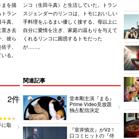
さまを描
ンコ（生田斗真）と生活していた。トラン
るトラン
スジェンダーのリンコは、トモにおいしい
田斗真、
手料理をふるまい優しく接する。母以上に
に置き去
自分に愛情を注ぎ、家庭の温もりを与えて
か、彼ら
くれるリンコに困惑するトモだった
美佐子、
が……。
ている。
関連記事
2
件
堂本剛主演『まる』
Prime Video見放題
独占配信決定
★★★★
★★★★
手に取
『室井慎次』がV2！
口コミヒットの『侍