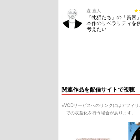
森 直人
★
★
『牝猫たち』の「貧困
本作のリベラリティを
考えたい
関連作品を配信サイトで視聴
※VODサービスへのリンクにはアフィ
での収益化を行う場合があります。