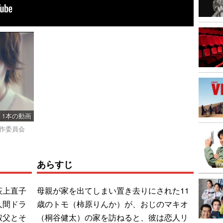
1本の動画
製作委員会
あらすじ
荻上直子
母親が家を出てしまい置き去りにされた11
人間ドラ
歳のトモ（柿原りんか）が、おじのマキオ
叔父とそ
（桐谷健太）の家を訪ねると、彼は恋人リ