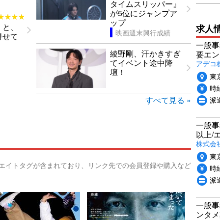
タイムスリッパー』
が5位にジャンプア
★★★★
★★★★
ップ
」と、
求人
映画週末興行成績
併せて
一般事
綾野剛、汗かきすぎ
要エン
てイベント途中降
アデコ
壇！
東
時給
派
すべて見る »
一般事
以上/
株式会
東
リエイトタグが含まれており、リンク先での会員登録や購入など
時給
派
一般事
ンタメ