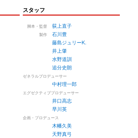
スタッフ
荻上直子
脚本・監督
石川豊
製作
藤島ジュリーK.
井上肇
水野道訓
追分史朗
ゼネラルプロデューサー
中村理一郎
エグゼクティブプロデューサー
井口高志
早川英
企画・プロデュース
木幡久美
天野真弓