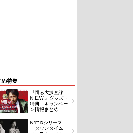
すめ特集
『踊る大捜査線
N.E.W.』グッズ・
特典・キャンペー
ン情報まとめ
Netflixシリーズ
「ダウンタイム」