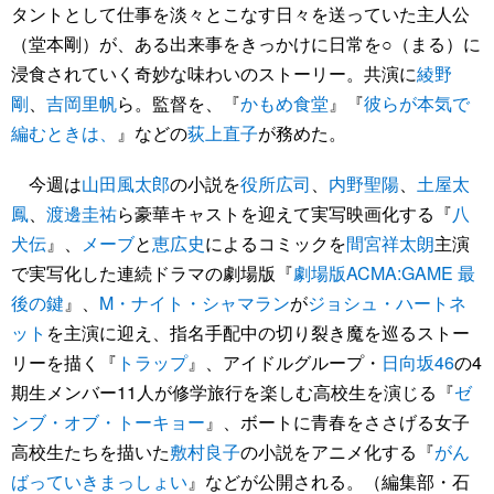
タントとして仕事を淡々とこなす日々を送っていた主人公
（堂本剛）が、ある出来事をきっかけに日常を○（まる）に
浸食されていく奇妙な味わいのストーリー。共演に
綾野
剛
、
吉岡里帆
ら。監督を、『
かもめ食堂
』『
彼らが本気で
編むときは、
』などの
荻上直子
が務めた。
今週は
山田風太郎
の小説を
役所広司
、
内野聖陽
、
土屋太
鳳
、
渡邊圭祐
ら豪華キャストを迎えて実写映画化する『
八
犬伝
』、
メーブ
と
恵広史
によるコミックを
間宮祥太朗
主演
で実写化した連続ドラマの劇場版『
劇場版ACMA:GAME 最
後の鍵
』、
M・ナイト・シャマラン
が
ジョシュ・ハートネ
ット
を主演に迎え、指名手配中の切り裂き魔を巡るストー
リーを描く『
トラップ
』、アイドルグループ・
日向坂46
の4
期生メンバー11人が修学旅行を楽しむ高校生を演じる『
ゼ
ンブ・オブ・トーキョー
』、ボートに青春をささげる女子
高校生たちを描いた
敷村良子
の小説をアニメ化する『
がん
ばっていきまっしょい
』などが公開される。（編集部・石