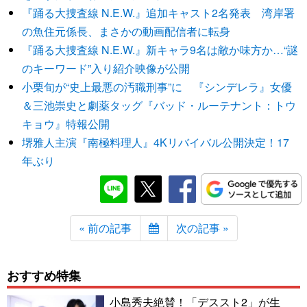
『踊る大捜査線 N.E.W.』追加キャスト2名発表 湾岸署
の魚住元係長、まさかの動画配信者に転身
『踊る大捜査線 N.E.W.』新キャラ9名は敵か味方か…“謎
のキーワード”入り紹介映像が公開
小栗旬が“史上最悪の汚職刑事”に 『シンデレラ』女優
＆三池崇史と劇薬タッグ『バッド・ルーテナント：トウ
キョウ』特報公開
堺雅人主演『南極料理人』4Kリバイバル公開決定！17
年ぶり
« 前の記事
次の記事 »
おすすめ特集
小島秀夫絶賛！「デススト2」が生