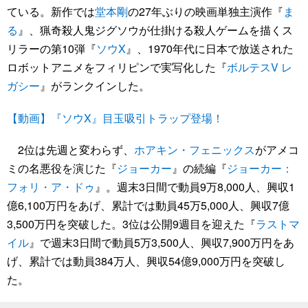
ている。新作では
堂本剛
の27年ぶりの映画単独主演作『
ま
る
』、猟奇殺人鬼ジグソウが仕掛ける殺人ゲームを描くス
リラーの第10弾『
ソウX
』、1970年代に日本で放送された
ロボットアニメをフィリピンで実写化した『
ボルテスV レ
ガシー
』がランクインした。
【動画】『ソウX』目玉吸引トラップ登場！
2位は先週と変わらず、
ホアキン・フェニックス
がアメコ
ミの名悪役を演じた『
ジョーカー
』の続編『
ジョーカー：
フォリ・ア・ドゥ
』。週末3日間で動員9万8,000人、興収1
億6,100万円をあげ、累計では動員45万5,000人、興収7億
3,500万円を突破した。3位は公開9週目を迎えた『
ラストマ
イル
』で週末3日間で動員5万3,500人、興収7,900万円をあ
げ、累計では動員384万人、興収54億9,000万円を突破し
た。