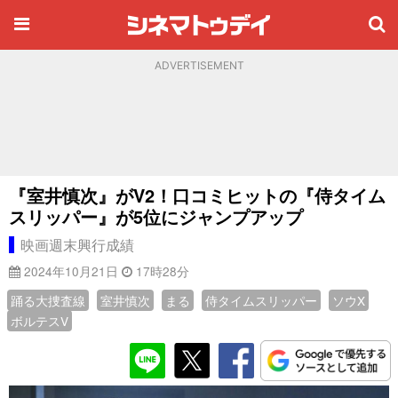
ADVERTISEMENT
『室井慎次』がV2！口コミヒットの『侍タイム
スリッパー』が5位にジャンプアップ
映画週末興行成績
2024年10月21日
17時28分
踊る大捜査線
室井慎次
まる
侍タイムスリッパー
ソウX
ボルテスV