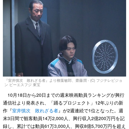
『室井慎次 敗れざる者』より柳葉敏郎、齋藤潤 - (C) フジテレビジョ
ン ビーエスフジ 東宝
10月18日から20日までの週末映画動員ランキングが興行
通信社より発表され、「踊るプロジェクト」12年ぶりの新
作『
室井慎次 敗れざる者
』が2週連続で1位となった。週
末3日間で観客動員14万2,000人、興行収入2億200万円を記
録し、累計では動員61万3,000人、興収8億5,700万円を超え