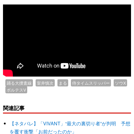
踊る大捜査線
室井慎次
まる
侍タイムスリッパー
ソウX
ボルテスV
関連記事
【ネタバレ】「VIVANT」“最大の裏切り者”が判明 予想
を覆す衝撃「お前だったのか」