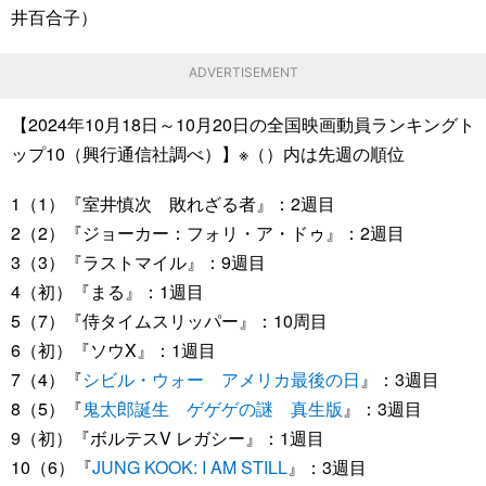
井百合子）
ADVERTISEMENT
【2024年10月18日～10月20日の全国映画動員ランキングト
ップ10（興行通信社調べ）】※（）内は先週の順位
1（1）『室井慎次 敗れざる者』：2週目
2（2）『ジョーカー：フォリ・ア・ドゥ』：2週目
3（3）『ラストマイル』：9週目
4（初）『まる』：1週目
5（7）『侍タイムスリッパー』：10周目
6（初）『ソウX』：1週目
7（4）『
シビル・ウォー アメリカ最後の日
』：3週目
8（5）『
鬼太郎誕生 ゲゲゲの謎 真生版
』：3週目
9（初）『ボルテスV レガシー』：1週目
10（6）『
JUNG KOOK: I AM STILL
』：3週目