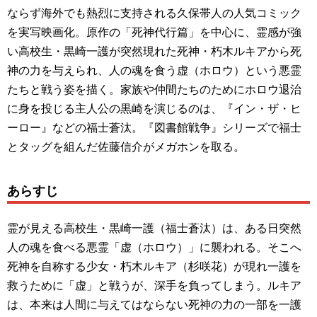
ならず海外でも熱烈に支持される久保帯人の人気コミック
を実写映画化。原作の「死神代行篇」を中心に、霊感が強
い高校生・黒崎一護が突然現れた死神・朽木ルキアから死
神の力を与えられ、人の魂を食う虚（ホロウ）という悪霊
たちと戦う姿を描く。家族や仲間たちのためにホロウ退治
に身を投じる主人公の黒崎を演じるのは、『イン・ザ・ヒ
ーロー』などの福士蒼汰。『図書館戦争』シリーズで福士
とタッグを組んだ佐藤信介がメガホンを取る。
あらすじ
霊が見える高校生・黒崎一護（福士蒼汰）は、ある日突然
人の魂を食べる悪霊「虚（ホロウ）」に襲われる。そこへ
死神を自称する少女・朽木ルキア（杉咲花）が現れ一護を
救うために「虚」と戦うが、深手を負ってしまう。ルキア
は、本来は人間に与えてはならない死神の力の一部を一護