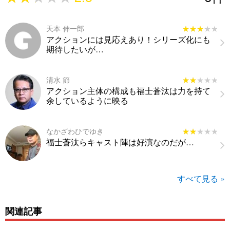
天本 伸一郎
★★★★★
★★★★★
アクションには見応えあり！シリーズ化にも
期待したいが…
清水 節
★★★★★
★★★★★
アクション主体の構成も福士蒼汰は力を持て
余しているように映る
なかざわひでゆき
★★★★★
★★★★★
福士蒼汰らキャスト陣は好演なのだが…
すべて見る »
関連記事