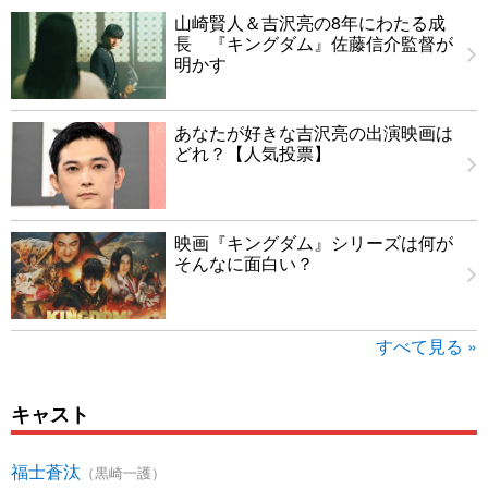
山崎賢人＆吉沢亮の8年にわたる成
長 『キングダム』佐藤信介監督が
明かす
あなたが好きな吉沢亮の出演映画は
どれ？【人気投票】
映画『キングダム』シリーズは何が
そんなに面白い？
すべて見る »
キャスト
福士蒼汰
（黒崎一護）