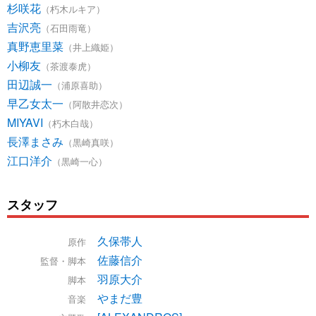
杉咲花
（朽木ルキア）
吉沢亮
（石田雨竜）
真野恵里菜
（井上織姫）
小柳友
（茶渡泰虎）
田辺誠一
（浦原喜助）
早乙女太一
（阿散井恋次）
MIYAVI
（朽木白哉）
長澤まさみ
（黒崎真咲）
江口洋介
（黒崎一心）
スタッフ
久保帯人
原作
佐藤信介
監督・脚本
羽原大介
脚本
やまだ豊
音楽