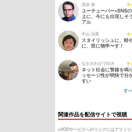
清水 節
★
★
ユーチューバー×SNS
上に、今にも出現しそ
アル
中山 治美
★
★
スタイリッシュに、軽
に、世に物申〜す！
なかざわひでゆき
★
★
ネット社会に警鐘を鳴
ッセージ性が明快で分
すい
すべ
関連作品を配信サイトで視聴
※VODサービスへのリンクにはアフィ