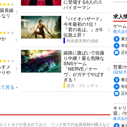
に登場する6人のス
★★★★
★★★★
パイダーマン
の延長線
うなリ
求人
『バイオハザード』
今年最初の1位！
ゲーム
『君の名は。』が3
株式会社P
★★★★
★★★★
位急上昇！
やか
東
映画週末興行成績
年収
正
線路に腹ばいで自撮
り中継！最も危険な
★★★★
★★★★
SNSゲーム
らすメ
営業/
「NERVE／ナー
かりや
GEM P
ヴ」がガチでやばす
東
ぎる！
提供：プレシディオ
年収
て見る »
正
キャリ
迎」/
株式会
リエイトタグが含まれており、リンク先での会員登録や購入など
東