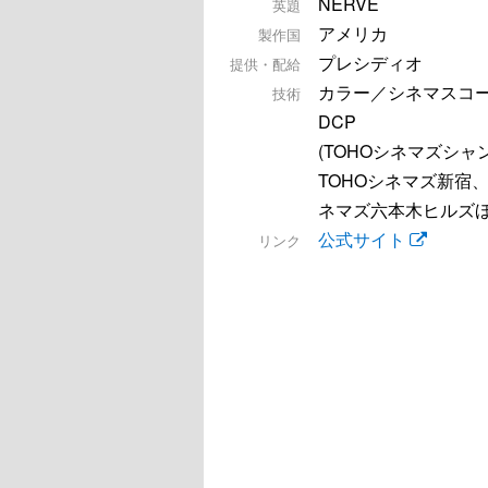
NERVE
英題
アメリカ
製作国
プレシディオ
提供・配給
カラー／シネマスコ
技術
DCP
(TOHOシネマズシャ
TOHOシネマズ新宿、
ネマズ六本木ヒルズほ
公式サイト
リンク