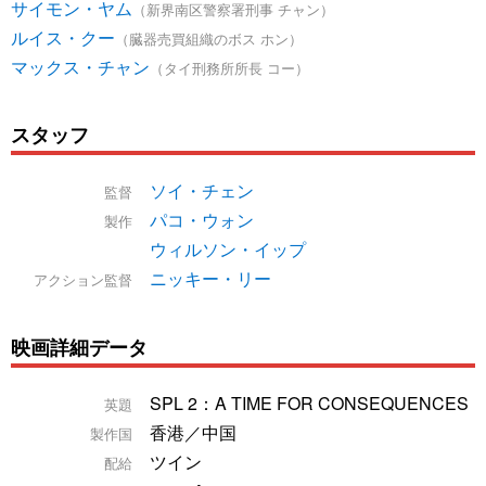
サイモン・ヤム
（新界南区警察署刑事 チャン）
ルイス・クー
（臓器売買組織のボス ホン）
マックス・チャン
（タイ刑務所所長 コー）
スタッフ
ソイ・チェン
監督
パコ・ウォン
製作
ウィルソン・イップ
ニッキー・リー
アクション監督
映画詳細データ
SPL 2：A TIME FOR CONSEQUENCES
英題
香港／中国
製作国
ツイン
配給