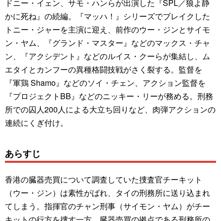
ドニー・イェン、サモ・ハンらが出演した『SPL／狼よ静
かに死ね』の続編。『マッハ！』シリーズでブレイクした
トニー・ジャーを主演に迎え、前作のウー・ジンとサイモ
ン・ヤム、『グランド・マスター』などのマックス・チャ
ン、『アクシデント』などのルイス・クーらが集結し、ム
エタイとカンフーの異種格闘技戦がさく裂する。監督を
『軍鶏 Shamo』などのソイ・チェン、アクション監督を
『プロジェクトBB』などのニッキー・リーが務める。刑務
所での囚人200人による大立ち回りなど、肉弾アクションの
連続にくぎ付け。
あらすじ
香港の臓器売買について調査していた捜査官チーキット
（ウー・ジン）は素性がばれ、タイの刑務所に送り込まれ
てしまう。指揮官のチャン刑事（サイモン・ヤム）がチー
キットの行方を捜す一方、臓器売買の拠点である刑務所の