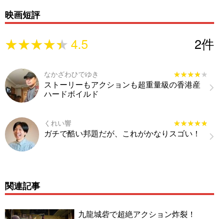
映画短評
★★★★★
★★★★★
4.5
2
件
なかざわひでゆき
★★★★★
★★★★★
ストーリーもアクションも超重量級の香港産
ハードボイルド
くれい響
★★★★★
★★★★★
ガチで酷い邦題だが、これがかなりスゴい！
関連記事
九龍城砦で超絶アクション炸裂！