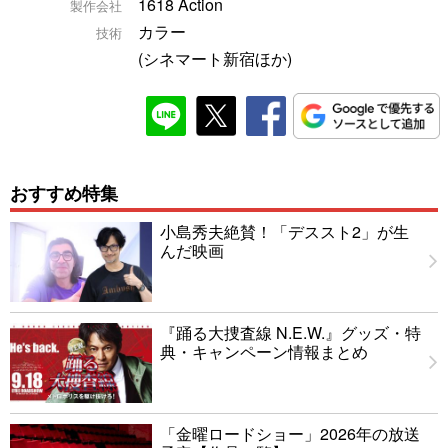
1618 Action
製作会社
カラー
技術
(シネマート新宿ほか)
おすすめ特集
小島秀夫絶賛！「デススト2」が生
んだ映画
『踊る大捜査線 N.E.W.』グッズ・特
典・キャンペーン情報まとめ
「金曜ロードショー」2026年の放送