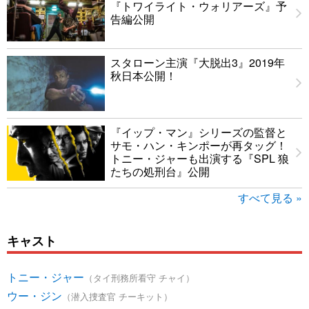
『トワイライト・ウォリアーズ』予
告編公開
スタローン主演『大脱出3』2019年
秋日本公開！
『イップ・マン』シリーズの監督と
サモ・ハン・キンポーが再タッグ！
トニー・ジャーも出演する『SPL 狼
たちの処刑台』公開
すべて見る »
キャスト
トニー・ジャー
（タイ刑務所看守 チャイ）
ウー・ジン
（潜入捜査官 チーキット）