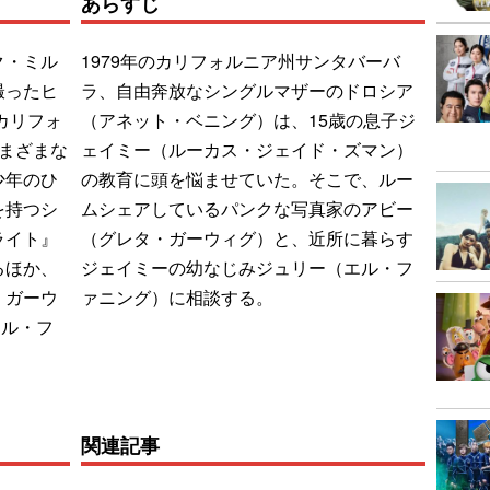
あらすじ
ク・ミル
1979年のカリフォルニア州サンタバーバ
撮ったヒ
ラ、自由奔放なシングルマザーのドロシア
カリフォ
（アネット・ベニング）は、15歳の息子ジ
まざまな
ェイミー（ルーカス・ジェイド・ズマン）
少年のひ
の教育に頭を悩ませていた。そこで、ルー
を持つシ
ムシェアしているパンクな写真家のアビー
ライト』
（グレタ・ガーウィグ）と、近所に暮らす
るほか、
ジェイミーの幼なじみジュリー（エル・フ
・ガーウ
ァニング）に相談する。
エル・フ
関連記事