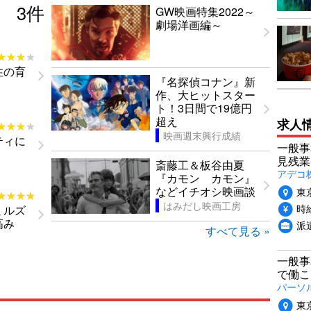
3
件
GW映画特集2022～
劇場洋画編～
★★★★
★★★★
性の育
『名探偵コナン』新
作、大ヒットスター
ト！3日間で19億円
超え
求人
★★★★
★★★★
映画週末興行成績
ティに
一般事
見残業
斎藤工＆板谷由夏
アデコ
『カモン カモン』
などイチオシ映画談
東
★★★★
★★★★
はみだし映画工房
時給
ミルズ
高み
派
すべて見る »
一般事
で働こ
パーソ
東