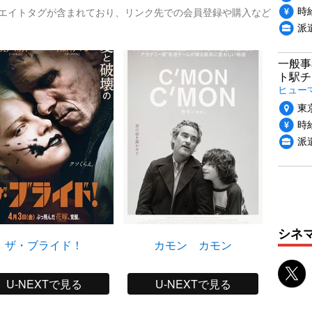
時給
リエイトタグが含まれており、リンク先での会員登録や購入など
派
一般事
ト駅チ
ヒュー
東
時給
派
シネ
ザ・ブライド！
カモン カモン
選
U-NEXTで見る
U-NEXTで見る