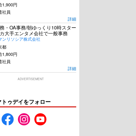
1,900円
遣社員
詳細
務・OA事務/朝ゆっくり10時スター
カ大手エンタメ会社で一般事務
マンリソシア株式会社
京都
1,800円
遣社員
詳細
ADVERTISEMENT
マトゥデイをフォロー
ばなかったみち
幸せの答え合わせ
U-NEXTで見る
U-NEXTで見る