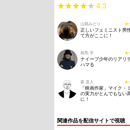
★★★★★
★★★★★
4.3
山縣みどり
★
★
正しいフェミニスト男
て方がここに！
相馬 学
★
★
ナイーブ少年のリアリ
ハマる
森 直人
★
★
「映画作家」マイク・
の実力がとんでもない
に！
関連作品を配信サイトで視聴