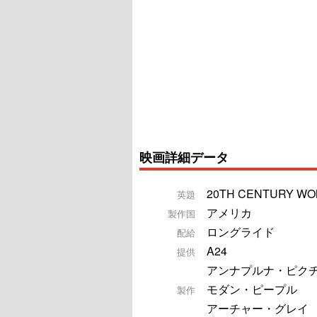
映画詳細データ
20TH CENTURY W
英題
アメリカ
製作国
ロングライド
配給
A24
提供
アンナプルナ・ピク
モダン・ピープル
製作
アーチャー・グレイ