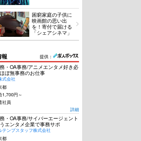
困窮家庭の子供に
映画館の思い出
を！寄付で届ける
「シェアシネマ」
情報
提供：
務・OA事務/アニメエンタメ好き必
ほぼ無事務のお仕事
株式会社
京都
1,700円～
遣社員
詳細
務・OA事務/サイバーエージェント
うエンタメ企業で事務サポ
ルテンプスタッフ株式会社
京都