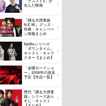
「デススト2」が
生んだ映画
『踊る大捜査線
N.E.W.』グッズ・
特典・キャンペー
ン情報まとめ
Netflixシリーズ
「ダウンタイム」
キャスト・キャラ
クター【まとめ】
「金曜ロードショ
ー」2026年の放送
予定【作品一覧】
歴代『踊る大捜査
線』シリーズあら
すじ・キャスト
【まとめ】