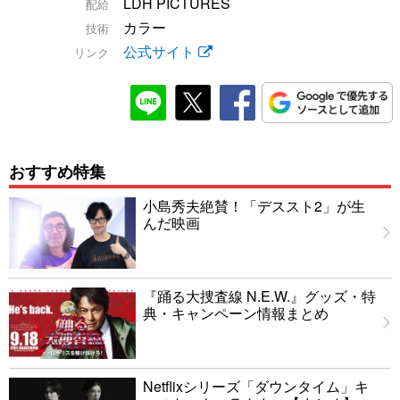
LDH PICTURES
配給
カラー
技術
公式サイト
リンク
おすすめ特集
小島秀夫絶賛！「デススト2」が生
んだ映画
『踊る大捜査線 N.E.W.』グッズ・特
典・キャンペーン情報まとめ
Netflixシリーズ「ダウンタイム」キ