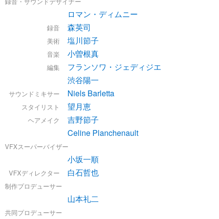
録音・サウンドデザイナー
ロマン・ディムニー
森英司
録音
塩川節子
美術
小曽根真
音楽
フランソワ・ジェディジエ
編集
渋谷陽一
Niels Barletta
サウンドミキサー
望月恵
スタイリスト
吉野節子
ヘアメイク
Celine Planchenault
VFXスーパーバイザー
小坂一順
白石哲也
VFXディレクター
制作プロデューサー
山本礼二
共同プロデューサー