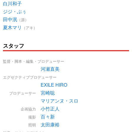
白川和子
ジジ・ぶぅ
田中泯
（源）
夏木マリ
（アキ）
スタッフ
監督・脚本・編集・プロデューサー
河瀬直美
エグゼクティブプロデューサー
EXILE HIRO
宮崎聡
プロデューサー
マリアンヌ・スロ
小竹正人
企画協力
百々新
撮影
太田康裕
照明