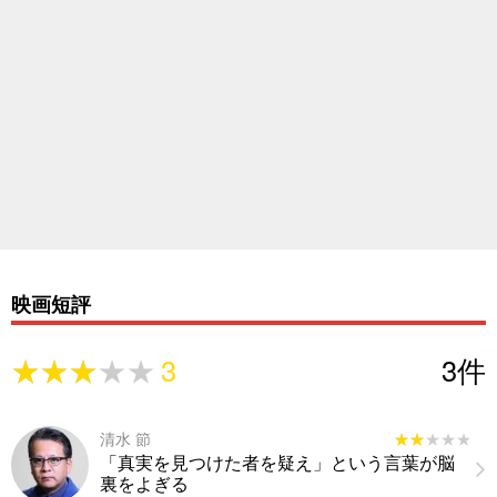
映画短評
★★★★★
★★★★★
3
3
件
清水 節
★★★★★
★★★★★
「真実を見つけた者を疑え」という言葉が脳
裏をよぎる