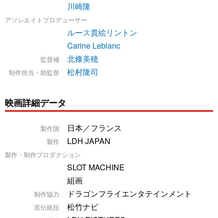
川崎隆
アソシエイトプロデューサー
ルース貴絵リントン
Carine Leblanc
北條美穂
監督補
松村隆司
制作担当・助監督
映画詳細データ
日本／フランス
製作国
LDH JAPAN
製作
製作・制作プロダクション
SLOT MACHINE
組画
ドラゴンフライエンタテインメント
制作協力
松竹ナビ
宣伝統括