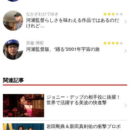
なかざわひでゆき
★★★★★
★★★★★
河瀬監督らしさを味わえる作品ではあるのだ
けれど…
斉藤 博昭
★★★★★
★★★★★
河瀬監督版、“踊る”2001年宇宙の旅
関連記事
ジョニー・デップの相手役に抜擢！
世界で活躍する美波の快進撃
岩田剛典＆新田真剣佑の衝撃プロポ