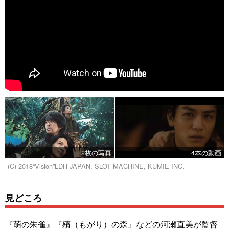
2枚の写真
4本の動画
(C) 2018“Vision”LDH JAPAN, SLOT MACHINE, KUMIE INC.
見どころ
『萌の朱雀』『殯（もがり）の森』などの河瀬直美が監督