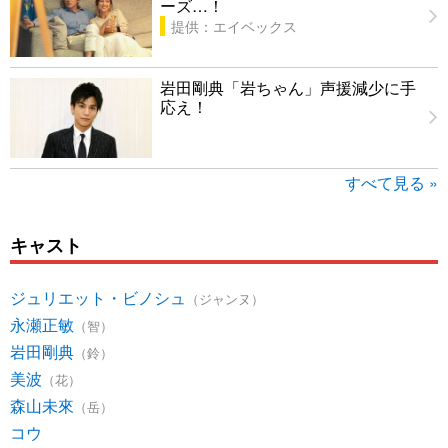
ーズ…！
提供：エイベックス
岩田剛典「岩ちゃん」声援減少に手
応え！
すべて見る »
キャスト
ジュリエット・ビノシュ
（ジャンヌ）
永瀬正敏
（智）
岩田剛典
（鈴）
美波
（花）
森山未來
（岳）
コウ