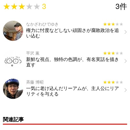
★★★★★
★★★★★
3
3
件
なかざわひでゆき
★★★★★
★★★★★
権力に忖度などしない頑固さが腐敗政治を追
い込む
平沢 薫
★★★★★
★★★★★
新鮮な視点、独特の色調が、有名実話を描き
直す
斉藤 博昭
★★★★★
★★★★★
一気に老け込んだリーアムが、主人公にリア
リティを与える
関連記事