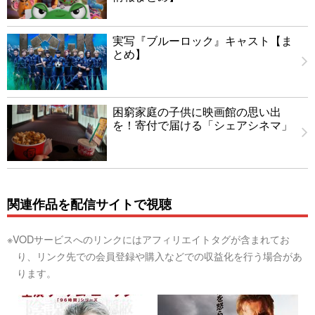
実写『ブルーロック』キャスト【ま
とめ】
困窮家庭の子供に映画館の思い出
を！寄付で届ける「シェアシネマ」
関連作品を配信サイトで視聴
※VODサービスへのリンクにはアフィリエイトタグが含まれてお
り、リンク先での会員登録や購入などでの収益化を行う場合があ
ります。