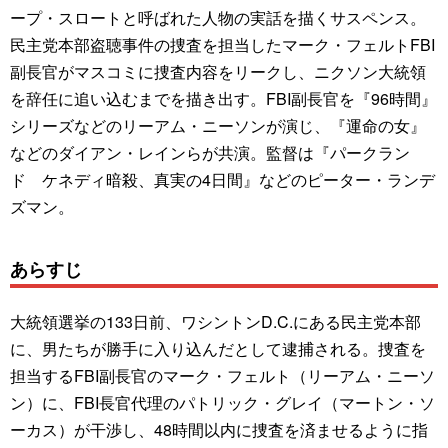
ープ・スロートと呼ばれた人物の実話を描くサスペンス。
民主党本部盗聴事件の捜査を担当したマーク・フェルトFBI
副長官がマスコミに捜査内容をリークし、ニクソン大統領
を辞任に追い込むまでを描き出す。FBI副長官を『96時間』
シリーズなどのリーアム・ニーソンが演じ、『運命の女』
などのダイアン・レインらが共演。監督は『パークラン
ド ケネディ暗殺、真実の4日間』などのピーター・ランデ
ズマン。
あらすじ
大統領選挙の133日前、ワシントンD.C.にある民主党本部
に、男たちが勝手に入り込んだとして逮捕される。捜査を
担当するFBI副長官のマーク・フェルト（リーアム・ニーソ
ン）に、FBI長官代理のパトリック・グレイ（マートン・ソ
ーカス）が干渉し、48時間以内に捜査を済ませるように指