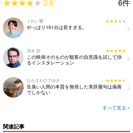
★★★★★
★★★★★
3.8
6
件
くれい響
★★★★★
★★★★★
やっぱり151分は長すぎる。
清水 節
★★★★★
★★★★★
この映画そのものが観客の自意識を試して抉
るインスタレーション
なかざわひでゆき
★★★★★
★★★★★
生臭い人間の本質を無視した美辞麗句は偽善
でしかない
すべて見る »
関連記事