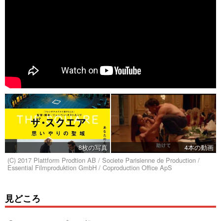
8枚の写真
4本の動画
(C) 2017 Plattform Prodtion AB / Societe Parisienne de Production /
Essential Filmproduktion GmbH / Coproduction Office ApS
見どころ