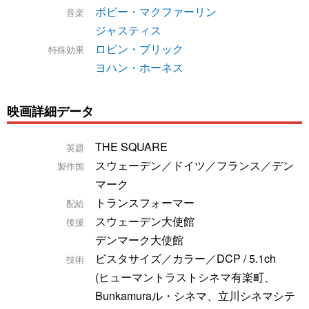
ボビー・マクファーリン
音楽
ジャスティス
ロビン・ブリック
特殊効果
ヨハン・ホーネス
映画詳細データ
THE SQUARE
英題
スウェーデン／ドイツ／フランス／デン
製作国
マーク
トランスフォーマー
配給
スウェーデン大使館
後援
デンマーク大使館
ビスタサイズ／カラー／DCP / 5.1ch
技術
(ヒューマントラストシネマ有楽町、
Bunkamuraル・シネマ、立川シネマシテ