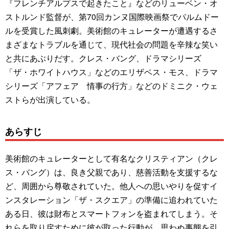
『フレンチアルプスで起きたこと』などのリューベン・オ
ストルンド監督が、第70回カンヌ国際映画祭でパルムドー
ルを受賞した風刺劇。美術館のキュレーターが遭遇するさ
まざまなトラブルを通じて、現代社会の問題を辛辣な笑い
と共にあぶりだす。クレス・バング、ドラマシリーズ
「ザ・ホワイトハウス」などのエリザベス・モス、ドラマ
シリーズ「アフェア 情事の行方」などのドミニク・ウェ
ストらが出演している。
あらすじ
美術館のキュレーターとして有名なクリスティアン（クレ
ス・バング）は、良き父親であり、慈善活動を支援するな
ど、周囲から尊敬されていた。他人への思いやりを促すイ
ンスタレーション「ザ・スクエア」の準備に追われていた
ある日、彼は財布とスマートフォンを盗まれてしまう。そ
れらを取り戻すために彼が取った行動が、思わぬ事態を引