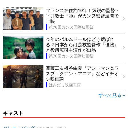
フランス在住約10年！気鋭の監督・
平井敦士『ゆ』がカンヌ監督週間で
上映
第76回カンヌ国際映画祭
今年のパルムドールはどう選ばれ
る？日本からは是枝監督作『怪物』
と役所広司主演作が出品
第76回カンヌ国際映画祭
斎藤工＆板谷由夏『アントマン＆ワ
スプ：クアントマニア』などイチオ
シ映画談
はみだし映画工房
すべて見る »
キャスト
クレス・バング