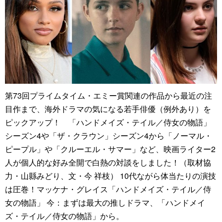
第73回プライムタイム・エミー賞関連の作品から最近の注
目作まで、海外ドラマの気になる若手俳優（例外あり）を
ピックアップ！ 「ハンドメイズ・テイル／侍女の物語」
シーズン4や「ザ・クラウン」シーズン4から「ノーマル・
ピープル」や「クルーエル・サマー」など、映画ライター2
人が個人的な好み全開で白熱の対談をしました！（取材協
力・山縣みどり、文・今 祥枝） 10代ながら体当たりの演技
は圧巻！マッケナ・グレイス「ハンドメイズ・テイル／侍
女の物語」 今：まずは最大の推しドラマ、「ハンドメイ
ズ・テイル／侍女の物語」から。