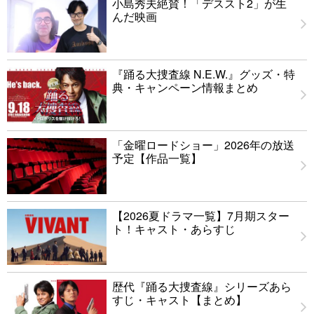
小島秀夫絶賛！「デススト2」が生
んだ映画
『踊る大捜査線 N.E.W.』グッズ・特
典・キャンペーン情報まとめ
「金曜ロードショー」2026年の放送
予定【作品一覧】
【2026夏ドラマ一覧】7月期スター
ト！キャスト・あらすじ
歴代『踊る大捜査線』シリーズあら
すじ・キャスト【まとめ】