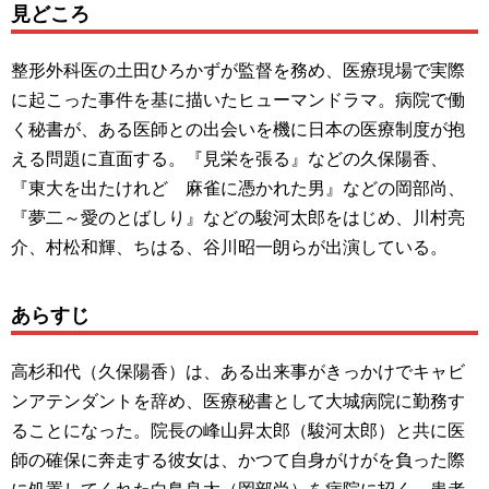
見どころ
整形外科医の土田ひろかずが監督を務め、医療現場で実際
に起こった事件を基に描いたヒューマンドラマ。病院で働
く秘書が、ある医師との出会いを機に日本の医療制度が抱
える問題に直面する。『見栄を張る』などの久保陽香、
『東大を出たけれど 麻雀に憑かれた男』などの岡部尚、
『夢二～愛のとばしり』などの駿河太郎をはじめ、川村亮
介、村松和輝、ちはる、谷川昭一朗らが出演している。
あらすじ
高杉和代（久保陽香）は、ある出来事がきっかけでキャビ
ンアテンダントを辞め、医療秘書として大城病院に勤務す
ることになった。院長の峰山昇太郎（駿河太郎）と共に医
師の確保に奔走する彼女は、かつて自身がけがを負った際
に処置してくれた白鳥良太（岡部尚）を病院に招く。患者