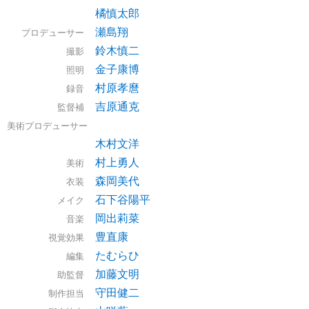
橘慎太郎
瀬島翔
プロデューサー
鈴木慎二
撮影
金子康博
照明
村原孝麿
録音
吉原通克
監督補
美術プロデューサー
木村文洋
村上勇人
美術
森岡美代
衣装
石下谷陽平
メイク
岡出莉菜
音楽
豊直康
視覚効果
たむらひ
編集
加藤文明
助監督
守田健二
制作担当