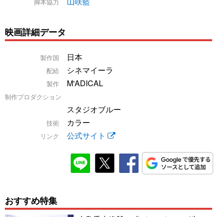
山咲藍
脚本協力
映画詳細データ
日本
製作国
シネマイーラ
配給
M'ADICAL
製作
制作プロダクション
スタジオブルー
カラー
技術
公式サイト
リンク
おすすめ特集