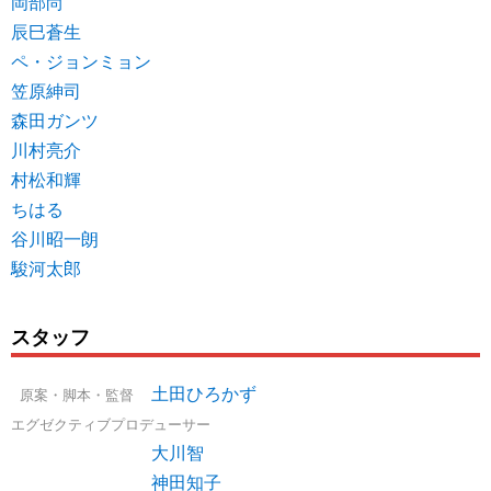
岡部尚
辰巳蒼生
ペ・ジョンミョン
笠原紳司
森田ガンツ
川村亮介
村松和輝
ちはる
谷川昭一朗
駿河太郎
スタッフ
土田ひろかず
原案・脚本・監督
エグゼクティブプロデューサー
大川智
神田知子