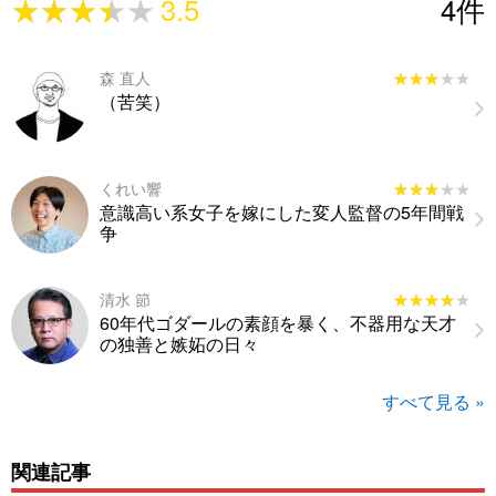
★★★★★
★★★★★
3.5
4
件
森 直人
★★★★★
★★★★★
（苦笑）
くれい響
★★★★★
★★★★★
意識高い系女子を嫁にした変人監督の5年間戦
争
清水 節
★★★★★
★★★★★
60年代ゴダールの素顔を暴く、不器用な天才
の独善と嫉妬の日々
すべて見る »
関連記事