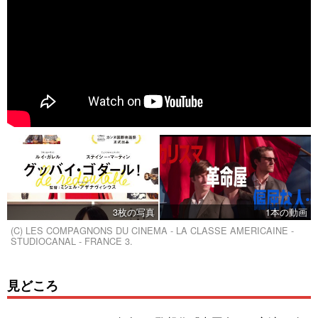
3枚の写真
1本の動画
(C) LES COMPAGNONS DU CINEMA - LA CLASSE AMERICAINE -
STUDIOCANAL - FRANCE 3.
見どころ