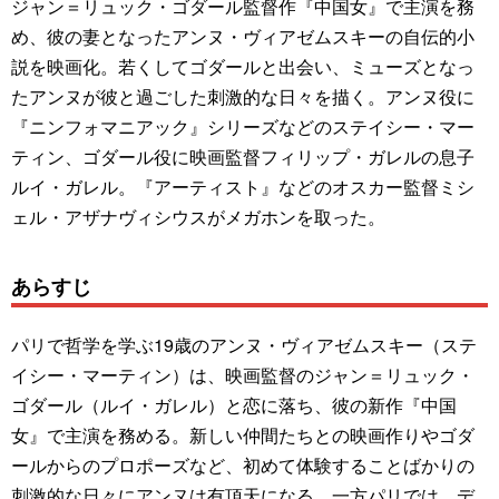
ジャン＝リュック・ゴダール監督作『中国女』で主演を務
め、彼の妻となったアンヌ・ヴィアゼムスキーの自伝的小
説を映画化。若くしてゴダールと出会い、ミューズとなっ
たアンヌが彼と過ごした刺激的な日々を描く。アンヌ役に
『ニンフォマニアック』シリーズなどのステイシー・マー
ティン、ゴダール役に映画監督フィリップ・ガレルの息子
ルイ・ガレル。『アーティスト』などのオスカー監督ミシ
ェル・アザナヴィシウスがメガホンを取った。
あらすじ
パリで哲学を学ぶ19歳のアンヌ・ヴィアゼムスキー（ステ
イシー・マーティン）は、映画監督のジャン＝リュック・
ゴダール（ルイ・ガレル）と恋に落ち、彼の新作『中国
女』で主演を務める。新しい仲間たちとの映画作りやゴダ
ールからのプロポーズなど、初めて体験することばかりの
刺激的な日々にアンヌは有頂天になる。一方パリでは、デ