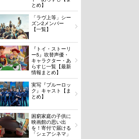
とめ】
「ラヴ上等」シー
ズン2メンバー
【一覧】
『トイ・ストーリ
ー5』吹替声優・
キャラクター・あ
らすじ一覧【最新
情報まとめ】
実写『ブルーロッ
ク』キャスト【ま
とめ】
困窮家庭の子供に
映画館の思い出
を！寄付で届ける
「シェアシネマ」