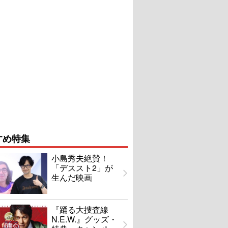
すめ特集
小島秀夫絶賛！
「デススト2」が
生んだ映画
『踊る大捜査線
N.E.W.』グッズ・