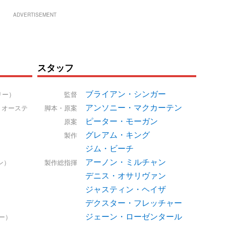
ADVERTISEMENT
スタッフ
ブライアン・シンガー
リー）
監督
アンソニー・マクカーテン
・オーステ
脚本・原案
ピーター・モーガン
原案
グレアム・キング
）
製作
ジム・ビーチ
）
アーノン・ミルチャン
ン）
製作総指揮
デニス・オサリヴァン
ジャスティン・ヘイザ
）
デクスター・フレッチャー
ジェーン・ローゼンタール
ー）