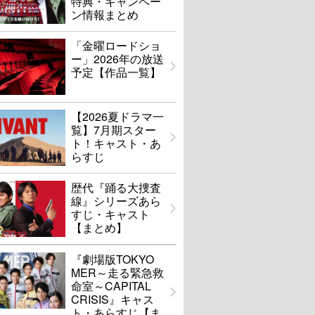
特典・キャンペー
ン情報まとめ
「金曜ロードショ
ー」2026年の放送
予定【作品一覧】
【2026夏ドラマ一
覧】7月期スター
ト！キャスト・あ
らすじ
歴代『踊る大捜査
線』シリーズあら
すじ・キャスト
【まとめ】
『劇場版TOKYO
MER～走る緊急救
命室～CAPITAL
CRISIS』キャス
ト・あらすじ【ま