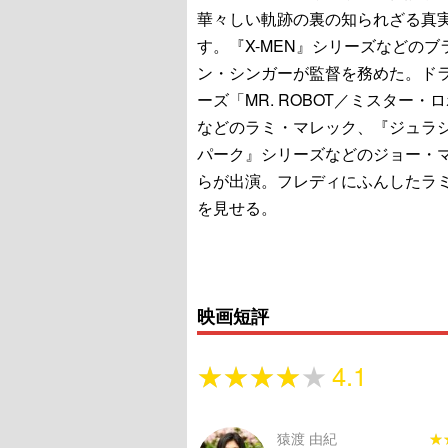
華々しい軌跡の裏の知られざる真
す。『X-MEN』シリーズなどのブ
ン・シンガーが監督を務めた。ド
ーズ「MR. ROBOT／ミスター・
などのラミ・マレック、『ジュラ
パーク』シリーズなどのジョー・
らが出演。フレディにふんしたラ
を見せる。
映画短評
★★★★★
★★★★★
4.1
猿渡 由紀
★
★