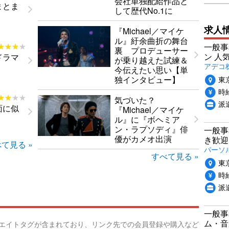
会社単独配給作品と
まとま
して歴代No.1に
求人
『Michael／マイケ
ル』紆余曲折の舞台
★★★★
★★★★
一般事
裏 プロデューサー
ン 人
ドラマ
が乗り越えた試練＆
アデコ
今伝えたい思い【単
東
独インタビュー】
時給
★★★★
★★★★
気づいた？
派
面に似
『Michael／マイケ
ル』に『ボヘミア
ン・ラプソディ』俳
一般事
優がカメオ出演
き歓迎
て見る »
パーソ
すべて見る »
東
時給
派
一般事
ム・音
リエイトタグが含まれており、リンク先での会員登録や購入など