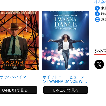
株式会
東
時給
派
シネ
オッペンハイマー
ホイットニー・ヒュースト
ン I WANNA DANCE WITH
SOMEBODY
U-NEXTで見る
U-NEXTで見る