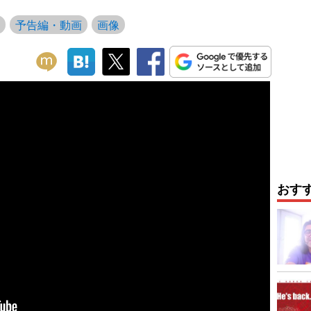
予告編・動画
画像
おす