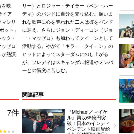
実を映
リー）とロジャー・テイラー（ベン・ハー
ライア
ディ）のバンドに自分を売り込む。類いま
ラマシリ
れな歌声に心を奪われた二人は彼をバンド
ロボット」
に迎え、さらにジョン・ディーコン（ジョ
シック・
ー・マッゼロ）も加わってクイーンとして
マッゼロ
活動する。やがて「キラー・クイーン」の
ミが熱演
ヒットによってスターダムにのし上がる
が、フレディはスキャンダル報道やメンバ
ーとの衝突に苦しむ。
関連記事
7
件
『Michael／マイケ
ル』興収66億円突
破！日本のインディ
ペンデント映画配給
★★★★
★★★★