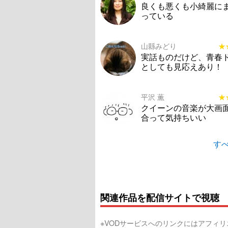
良くも悪くも小綺麗に
っている
山縣みどり
★
★
実話ものだけど、青春
としても見応えあり！
平沢 薫
★
★
クイーンの音楽が大画
合って気持ちいい
すべ
関連作品を配信サイトで視聴
※VODサービスへのリンクにはアフィ