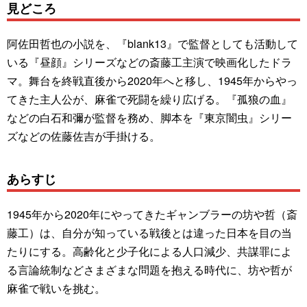
見どころ
阿佐田哲也の小説を、『blank13』で監督としても活動して
いる『昼顔』シリーズなどの斎藤工主演で映画化したドラ
マ。舞台を終戦直後から2020年へと移し、1945年からやっ
てきた主人公が、麻雀で死闘を繰り広げる。『孤狼の血』
などの白石和彌が監督を務め、脚本を『東京闇虫』シリー
ズなどの佐藤佐吉が手掛ける。
あらすじ
1945年から2020年にやってきたギャンブラーの坊や哲（斎
藤工）は、自分が知っている戦後とは違った日本を目の当
たりにする。高齢化と少子化による人口減少、共謀罪によ
る言論統制などさまざまな問題を抱える時代に、坊や哲が
麻雀で戦いを挑む。