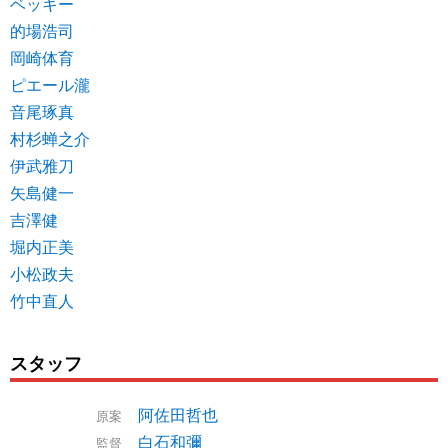
ベッキー
的場浩司
岡崎体育
ピエール瀧
音尾琢真
村杉蝉之介
伊武雅刀
矢島健一
吉澤健
堀内正美
小松政夫
竹中直人
スタッフ
阿佐田哲也
原案
白石和彌
監督