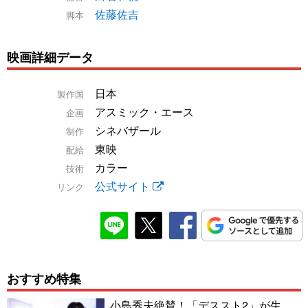
佐藤佐吉
脚本
映画詳細データ
日本
製作国
アスミック・エース
企画
シネバザール
制作
東映
配給
カラー
技術
公式サイト
リンク
おすすめ特集
小島秀夫絶賛！「デススト2」が生