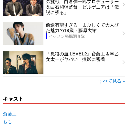
の挑戦 白倉伸一郎プロデューサー
＆白石和彌監督 ビルゲニアは「伝
説に残る」
前途有望すぎる！まぶしくて大人び
た魅力の18歳・藤原大祐
イケメン発掘調査隊
『孤狼の血 LEVEL2』斎藤工＆早乙
女太一がヤバい！撮影に密着
すべて見る »
キャスト
斎藤工
もも