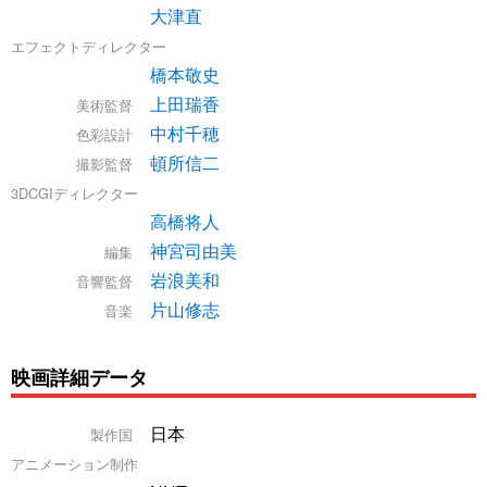
大津直
エフェクトディレクター
橋本敬史
上田瑞香
美術監督
中村千穂
色彩設計
頓所信二
撮影監督
3DCGIディレクター
高橋将人
神宮司由美
編集
岩浪美和
音響監督
片山修志
音楽
映画詳細データ
日本
製作国
アニメーション制作