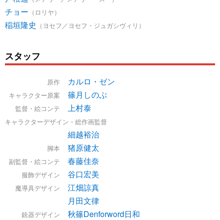
チョー
（ロリヤ）
稲垣隆史
（ヨセフ／ヨセフ・ジュガシヴィリ）
スタッフ
カルロ・ゼン
原作
篠月しのぶ
キャラクター原案
上村泰
監督・絵コンテ
キャラクターデザイン・総作画監督
細越裕治
猪原健太
脚本
春藤佳奈
副監督・絵コンテ
谷口宏美
服飾デザイン
江畑諒真
魔導具デザイン
月田文律
秋篠Denforword日和
銃器デザイン