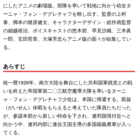
にしたアニメの劇場版。部隊を率いて戦地に向かう幼女タ
ーニャ・フォン・デグレチャフを映し出す。監督の上村
泰、脚本の猪原健太、キャラクターデザイン・総作画監督
の細越裕治、ボイスキャストの悠木碧、早見沙織、三木眞
一郎、玄田哲章、大塚芳忠らアニメ版の面々が結集してい
る。
あらすじ
統一暦1926年。南方大陸を舞台にした共和国軍残党との戦
いを終えた帝国軍第二〇三航空魔導大隊を率いるターニ
ャ・フォン・デグレチャフ少佐は、本国に帰還する。凱旋
（がいせん）休暇をもらえると考えていた隊員たちだった
が、参謀本部から新しい特命を下され、連邦国境付近へと
向かう中、連邦内部に連合王国主導の多国籍義勇軍が入っ
てくる。