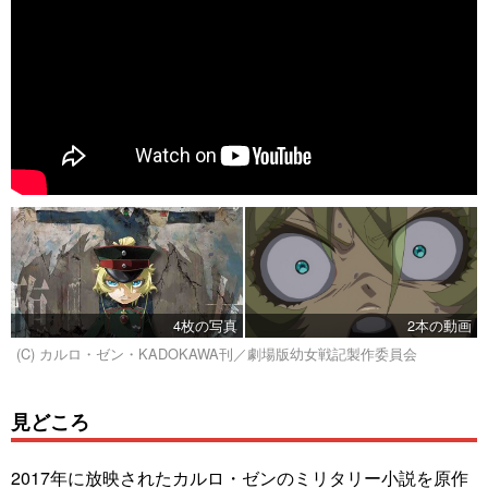
4枚の写真
2本の動画
(C) カルロ・ゼン・KADOKAWA刊／劇場版幼女戦記製作委員会
見どころ
2017年に放映されたカルロ・ゼンのミリタリー小説を原作