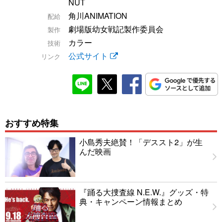
NUT
角川ANIMATION
配給
劇場版幼女戦記製作委員会
製作
カラー
技術
公式サイト
リンク
おすすめ特集
小島秀夫絶賛！「デススト2」が生
んだ映画
『踊る大捜査線 N.E.W.』グッズ・特
典・キャンペーン情報まとめ