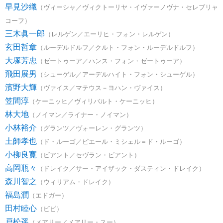
早見沙織
（ヴィーシャ／ヴィクトーリヤ・イヴァーノヴナ・セレブリャ
コーフ）
三木眞一郎
（レルゲン／エーリヒ・フォン・レルゲン）
玄田哲章
（ルーデルドルフ／クルト・フォン・ルーデルドルフ）
大塚芳忠
（ゼートゥーア／ハンス・フォン・ゼートゥーア）
飛田展男
（シューゲル／アーデルハイト・フォン・シューゲル）
濱野大輝
（ヴァイス／マテウス－ヨハン・ヴァイス）
笠間淳
（ケーニッヒ／ヴィリバルト・ケーニッヒ）
林大地
（ノイマン／ライナー・ノイマン）
小林裕介
（グランツ／ヴォーレン・グランツ）
土師孝也
（ド・ルーゴ／ピエール・ミシェル＝ド・ルーゴ）
小柳良寛
（ビアント／セヴラン・ビアント）
高岡瓶々
（ドレイク／サー・アイザック・ダスティン・ドレイク）
森川智之
（ウィリアム・ドレイク）
福島潤
（エドガー）
田村睦心
（ビビ）
戸松遥
（メアリー／メアリー・スー）