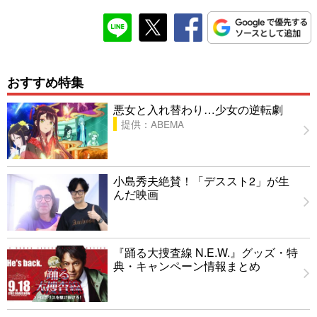
おすすめ特集
悪女と入れ替わり…少女の逆転劇
提供：ABEMA
小島秀夫絶賛！「デススト2」が生
んだ映画
『踊る大捜査線 N.E.W.』グッズ・特
典・キャンペーン情報まとめ