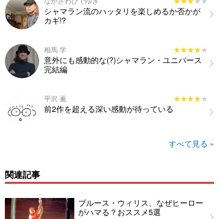
なかざわひでゆき
★★★★★
★★★★★
シャマラン流のハッタリを楽しめるか否かが
カギ!?
相馬 学
★★★★★
★★★★★
意外にも感動的な(?)シャマラン・ユニバース
完結編
平沢 薫
★★★★★
★★★★★
前2作を超える深い感動が待っている
すべて見る »
関連記事
ブルース・ウィリス、なぜヒーロー
がハマる？おススメ5選