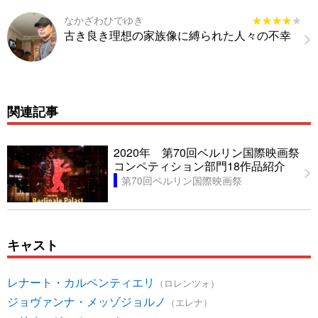
なかざわひでゆき
★★★★★
★★★★★
古き良き理想の家族像に縛られた人々の不幸
関連記事
2020年 第70回ベルリン国際映画祭
コンペティション部門18作品紹介
第70回ベルリン国際映画祭
キャスト
レナート・カルペンティエリ
（ロレンツォ）
ジョヴァンナ・メッゾジョルノ
（エレナ）