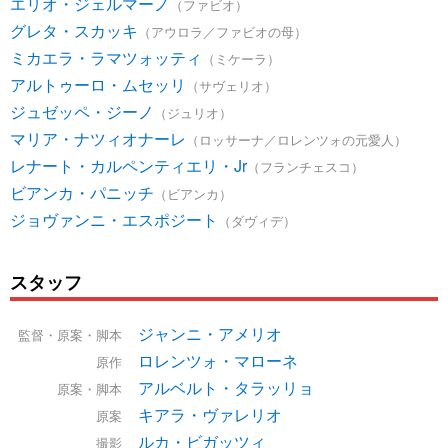
エリオ・ジェルマーノ
（ファビオ）
グレタ・スカッキ
（アウロラ／ファビオの母）
ミカエラ・ラマツォッティ
（ミケーラ）
アルトゥーロ・ムセッリ
（サヴェリオ）
ジュゼッペ・ジーノ
（ジュリオ）
マリア・ナツィオナーレ
（ロッサーナ／ロレンツォの元愛人）
レナート・カルペンティエリ・Jr
（フランチェスコ）
ビアンカ・パニッチ
（ビアンカ）
ジョヴァンニ・エスポジート
（ダヴィデ）
スタッフ
ジャンニ・アメリオ
監督・原案・脚本
ロレンツォ・マローネ
原作
アルベルト・タラッリョ
原案・脚本
キアラ・ヴァレリオ
原案
ルカ・ビガッツィ
撮影