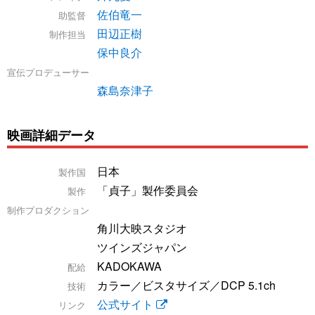
佐伯竜一
助監督
田辺正樹
制作担当
保中良介
宣伝プロデューサー
森島奈津子
映画詳細データ
日本
製作国
「貞子」製作委員会
製作
制作プロダクション
角川大映スタジオ
ツインズジャパン
KADOKAWA
配給
カラー／ビスタサイズ／DCP 5.1ch
技術
公式サイト
リンク