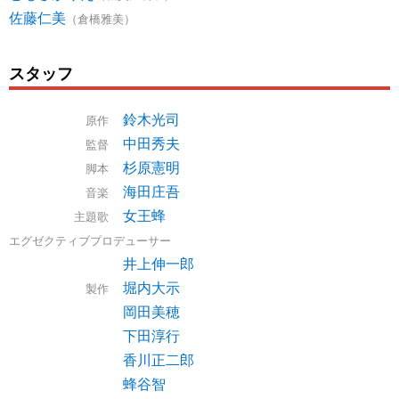
佐藤仁美
（倉橋雅美）
スタッフ
鈴木光司
原作
中田秀夫
監督
杉原憲明
脚本
海田庄吾
音楽
女王蜂
主題歌
エグゼクティブプロデューサー
井上伸一郎
堀内大示
製作
岡田美穂
下田淳行
香川正二郎
蜂谷智