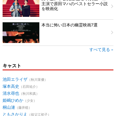
主演で原田マハのベストセラー小説
を映画化
本当に怖い日本の幽霊映画7選
すべて見る »
キャスト
池田エライザ
（秋川茉優）
塚本高史
（石田祐介）
清水尋也
（秋川和真）
姫嶋ひめか
（少女）
桐山漣
（藤井稔）
ともさかりえ
（祖父江初子）