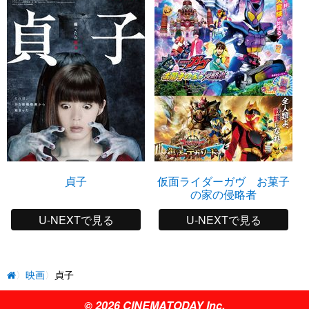
貞子
仮面ライダーガヴ お菓子
の家の侵略者
U-NEXTで見る
U-NEXTで見る
映画
貞子
© 2026 CINEMATODAY Inc.