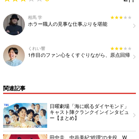
相馬 学
★★★★★
★★★★★
ホラー職人の見事な仕事ぶりを堪能
くれい響
★★★★★
★★★★★
1作目のファン心をくすぐりながら、原点回帰
関連記事
日曜劇場「海に眠るダイヤモンド」
キャスト陣クランクインインタビュ
ー【まとめ】
田中圭、中谷美紀“総理”の夫役 W