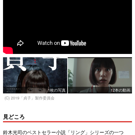
1枚の写真
12本の動画
(C) 2019「貞子」製作委員会
見どころ
鈴木光司のベストセラー小説「リング」シリーズの一つ