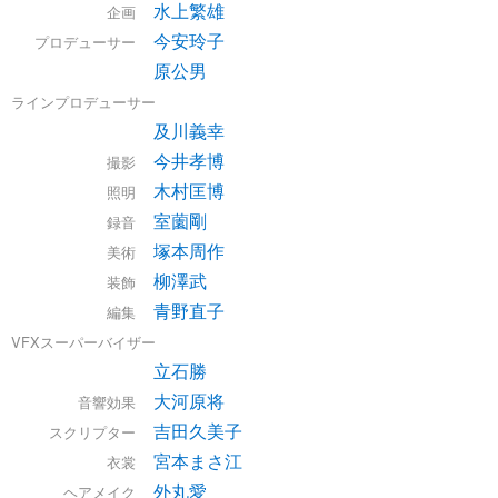
水上繁雄
企画
今安玲子
プロデューサー
原公男
ラインプロデューサー
及川義幸
今井孝博
撮影
木村匡博
照明
室薗剛
録音
塚本周作
美術
柳澤武
装飾
青野直子
編集
VFXスーパーバイザー
立石勝
大河原将
音響効果
吉田久美子
スクリプター
宮本まさ江
衣裳
外丸愛
ヘアメイク