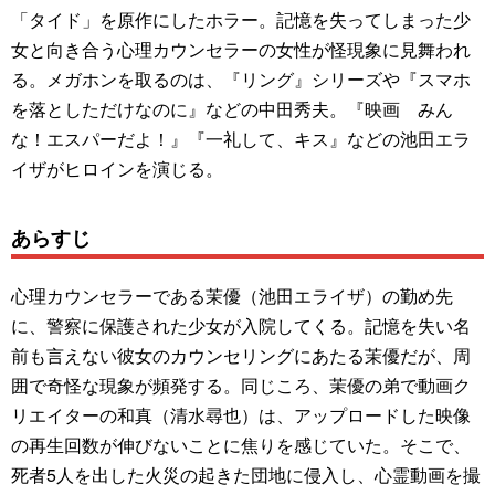
「タイド」を原作にしたホラー。記憶を失ってしまった少
女と向き合う心理カウンセラーの女性が怪現象に見舞われ
る。メガホンを取るのは、『リング』シリーズや『スマホ
を落としただけなのに』などの中田秀夫。『映画 みん
な！エスパーだよ！』『一礼して、キス』などの池田エラ
イザがヒロインを演じる。
あらすじ
心理カウンセラーである茉優（池田エライザ）の勤め先
に、警察に保護された少女が入院してくる。記憶を失い名
前も言えない彼女のカウンセリングにあたる茉優だが、周
囲で奇怪な現象が頻発する。同じころ、茉優の弟で動画ク
リエイターの和真（清水尋也）は、アップロードした映像
の再生回数が伸びないことに焦りを感じていた。そこで、
死者5人を出した火災の起きた団地に侵入し、心霊動画を撮