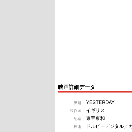
映画詳細データ
YESTERDAY
英題
イギリス
製作国
東宝東和
配給
ドルビーデジタル／
技術