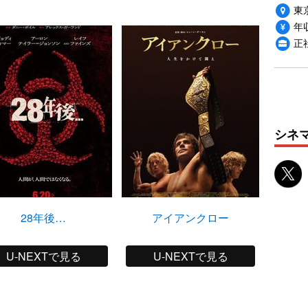
東
年収
正
シネ
28年後…
アイアンクロー
きっと
U-NEXTで見る
U-NEXTで見る