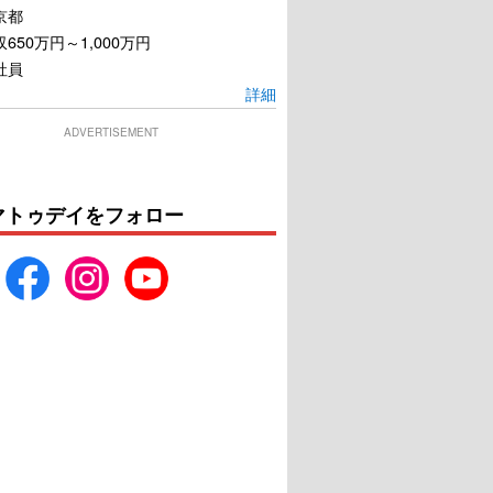
京都
650万円～1,000万円
社員
詳細
ADVERTISEMENT
マトゥデイをフォロー
、それは愛じゃない
クリエイション・ストーリ
ーズ～世界の音楽シーンを
塗り替えた男～
U-NEXTで見る
U-NEXTで見る