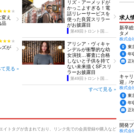
リズ・アーメッドが
かっこよすぎる！電
★★★★
★★★★
話リレーサービスを
求人
に変え
使った良質スリラー
逸品
がお披露目
新卒総
第49回トロント国際映画祭
タメ
株式会社P
★★★★
★★★★
アリシア・ヴィキャ
東
ルズが
ンデルが衝撃的な幼
年収
女演技…審査に合格
しないと子供を持て
正
ない未来描くSFスリ
て見る »
ラーお披露目
キャリ
第49回トロント国際映画祭
迎」/
株式会
すべて見る »
東
年収
正
開発プ
リエイトタグが含まれており、リンク先での会員登録や購入など
株式会社