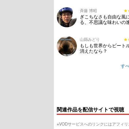
斉藤 博昭
★
★
ぎこちなさも自由な風
る、不思議な味わいの
山縣みどり
★
★
もしも世界からビート
消えたなら？
すべ
関連作品を配信サイトで視聴
※VODサービスへのリンクにはアフィ