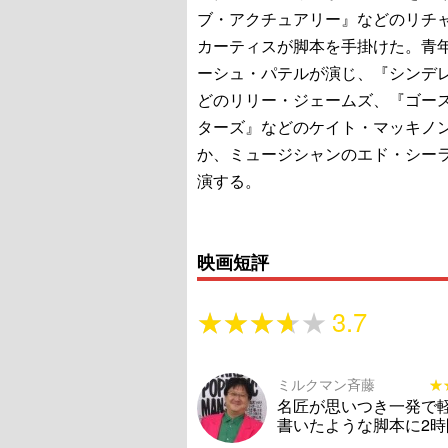
ブ・アクチュアリー』などのリチ
カーティスが脚本を手掛けた。青
ーシュ・パテルが演じ、『シンデ
どのリリー・ジェームズ、『ゴー
ターズ』などのケイト・マッキノ
か、ミュージシャンのエド・シー
演する。
映画短評
★★★★★
★★★★★
3.7
ミルクマン斉藤
★
★
名匠が思いつき一発で
書いたような脚本に2時