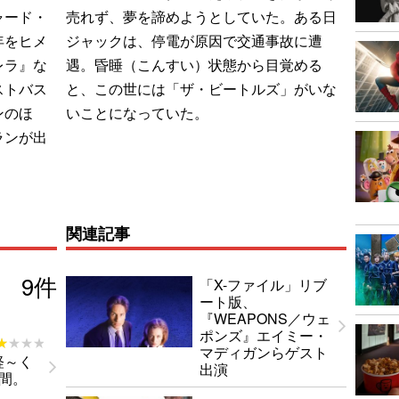
ャード・
売れず、夢を諦めようとしていた。ある日
年をヒメ
ジャックは、停電が原因で交通事故に遭
レラ』な
遇。昏睡（こんすい）状態から目覚める
ストバス
と、この世には「ザ・ビートルズ」がいな
ンのほ
いことになっていた。
ランが出
関連記事
9
件
「X-ファイル」リブ
ート版、
『WEAPONS／ウェ
ポンズ』エイミー・
★★★★
★★★★
マディガンらゲスト
軽～く
出演
間。