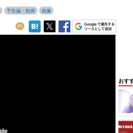
予告編・動画
画像
おす