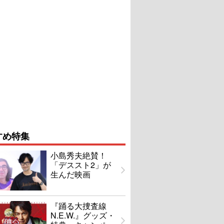
すめ特集
小島秀夫絶賛！
「デススト2」が
生んだ映画
『踊る大捜査線
N.E.W.』グッズ・