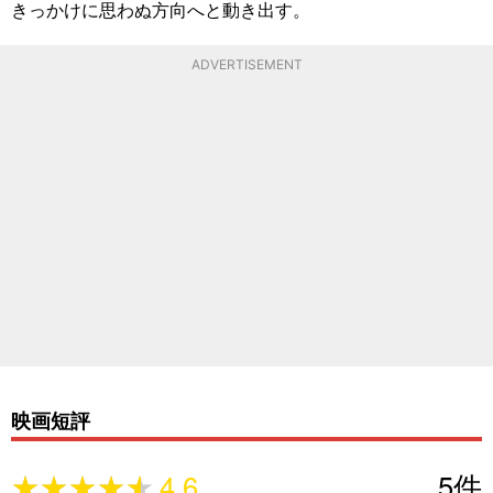
きっかけに思わぬ方向へと動き出す。
ADVERTISEMENT
映画短評
★★★★★
★★★★★
4.6
5
件