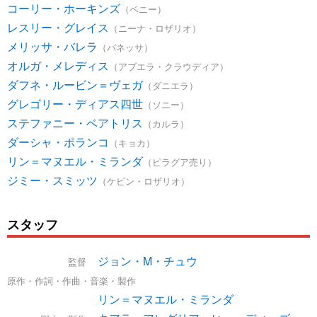
コーリー・ホーキンズ
（ベニー）
レスリー・グレイス
（ニーナ・ロザリオ）
メリッサ・バレラ
（バネッサ）
オルガ・メレディス
（アブエラ・クラウディア）
ダフネ・ルービン＝ヴェガ
（ダニエラ）
グレゴリー・ディアス四世
（ソニー）
ステファニー・ベアトリス
（カルラ）
ダーシャ・ポランコ
（キョカ）
リン＝マヌエル・ミランダ
（ピラグア売り）
ジミー・スミッツ
（ケビン・ロザリオ）
スタッフ
ジョン・M・チュウ
監督
原作・作詞・作曲・音楽・製作
リン＝マヌエル・ミランダ