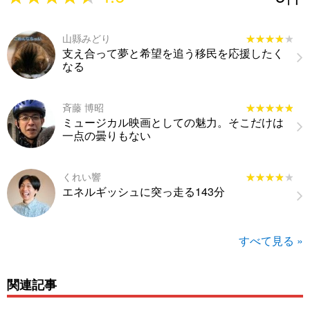
山縣みどり
★★★★★
★★★★★
支え合って夢と希望を追う移民を応援したく
なる
斉藤 博昭
★★★★★
★★★★★
ミュージカル映画としての魅力。そこだけは
一点の曇りもない
くれい響
★★★★★
★★★★★
エネルギッシュに突っ走る143分
すべて見る »
関連記事