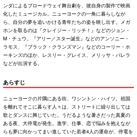
ンダによるブロードウェイ舞台劇を、彼自身の製作で映画
化したミュージカル。ニューヨークの一角に暮らしなが
ら、自分の夢を追いかける青年たちの姿を映し出す。メガ
ホンを取るのは『クレイジー・リッチ！』などのジョン・
M・チュウ。『アリー／スター誕生』などのアンソニー・
ラモス、『ブラック・クランズマン』などのコーリー・ホ
ーキンズのほか、レスリー・グレイス、メリッサ・バレラ
などが出演する。
あらすじ
ニューヨークの片隅にある街、ワシントン・ハイツ。祖国
を離れてそこに暮らす人々は、ストリートに繰り出しては
歌とダンスに興じていた。うだるような暑さだった真夏の
ある夜、大停電が発生。進学、仕事、恋で悩みを抱えなが
らも夢に向かってまい進していた若者4人の運命が、停電を