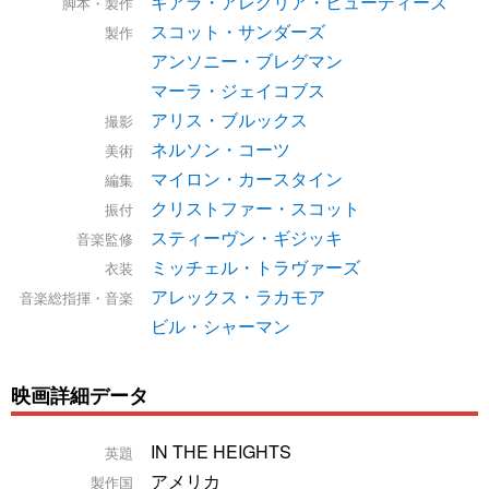
キアラ・アレグリア・ヒューディーズ
脚本・製作
スコット・サンダーズ
製作
アンソニー・ブレグマン
マーラ・ジェイコブス
アリス・ブルックス
撮影
ネルソン・コーツ
美術
マイロン・カースタイン
編集
クリストファー・スコット
振付
スティーヴン・ギジッキ
音楽監修
ミッチェル・トラヴァーズ
衣装
アレックス・ラカモア
音楽総指揮・音楽
ビル・シャーマン
映画詳細データ
IN THE HEIGHTS
英題
アメリカ
製作国