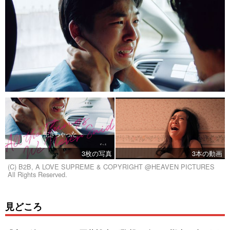
3枚の写真
3本の動画
(C) B2B, A LOVE SUPREME & COPYRIGHT @HEAVEN PICTURES
All Rights Reserved.
見どころ