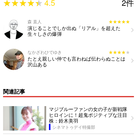
★★★★★
★★★★★
4.5
2
件
森 直人
★★★★★
★★★★★
演じることでしか出ぬ「リアル」を超えた
生々しさの爆弾
なかざわひでゆき
★★★★★
★★★★★
たとえ親しい仲でも言わねば伝わらぬことは
沢山ある
関連記事
マジブルーファンの女の子が新戦隊
ヒロインに！超鬼ポジティブな注目
株：鈴木美羽
シネマトゥデイ特撮部