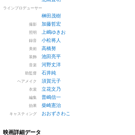
ラインプロデューサー
榊田茂樹
加藤哲宏
撮影
上嶋ゆきお
照明
小松将人
録音
高橋努
美術
池田亮平
装飾
河野丈洋
音楽
石井純
助監督
須賀元子
ヘアメイク
立花文乃
衣裳
普嶋信一
編集
柴崎憲治
効果
おおずさわこ
キャスティング
映画詳細データ