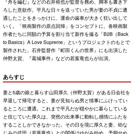
『舟を編む』などの石井裕也が監督を務め、脚本も書き下
ろした意欲作。平凡な日々を送っていた男が妻の不貞に遭
遇したことをきっかけに、運命の歯車が大きく狂い出して
いく。「映画製作の原点回帰」をコンセプトに、各映画製
作者たちに同額の予算を割り当て新作を撮る「B2B（Back
to Basics）A Love Supreme」というプロジェクトのもとで
製作された。石井監督作『町田くんの世界』にも出演した
仲野太賀、『葛城事件』などの若葉竜也らが出演。
あらすじ
妻と5歳の娘と暮らす山田厚久（仲野太賀）がある日会社を
早退して帰宅すると、妻が見知らぬ男と情事にふけってい
るところに遭遇。これまで平凡だが穏やかに暮らしている
と信じていた厚久は、突然の出来事に動転し感情にふたを
することしかできなかった。その日を境に厚久と妻、幼な
じみの武田（若葉竜也）との関係はゆがみ始め、予期せぬ