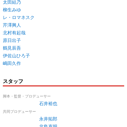
太田結乃
柳生みゆ
レ・ロマネスク
芹澤興人
北村有起哉
原日出子
鶴見辰吾
伊佐山ひろ子
嶋田久作
スタッフ
脚本・監督・プロデューサー
石井裕也
共同プロデューサー
永井拓郎
北島直明