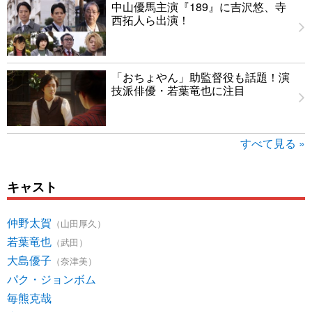
中山優馬主演『189』に吉沢悠、寺
西拓人ら出演！
「おちょやん」助監督役も話題！演
技派俳優・若葉竜也に注目
すべて見る »
キャスト
仲野太賀
（山田厚久）
若葉竜也
（武田）
大島優子
（奈津美）
パク・ジョンボム
毎熊克哉