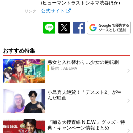
(ヒューマントラストシネマ渋谷ほか)
公式サイト
リンク
おすすめ特集
悪女と入れ替わり…少女の逆転劇
提供：ABEMA
小島秀夫絶賛！「デススト2」が生
んだ映画
『踊る大捜査線 N.E.W.』グッズ・特
典・キャンペーン情報まとめ