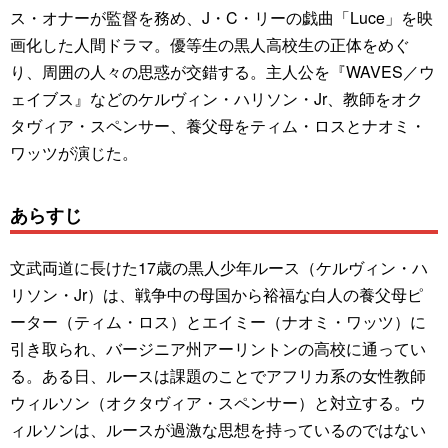
ス・オナーが監督を務め、J・C・リーの戯曲「Luce」を映
画化した人間ドラマ。優等生の黒人高校生の正体をめぐ
り、周囲の人々の思惑が交錯する。主人公を『WAVES／ウ
ェイブス』などのケルヴィン・ハリソン・Jr、教師をオク
タヴィア・スペンサー、養父母をティム・ロスとナオミ・
ワッツが演じた。
あらすじ
文武両道に長けた17歳の黒人少年ルース（ケルヴィン・ハ
リソン・Jr）は、戦争中の母国から裕福な白人の養父母ピ
ーター（ティム・ロス）とエイミー（ナオミ・ワッツ）に
引き取られ、バージニア州アーリントンの高校に通ってい
る。ある日、ルースは課題のことでアフリカ系の女性教師
ウィルソン（オクタヴィア・スペンサー）と対立する。ウ
ィルソンは、ルースが過激な思想を持っているのではない