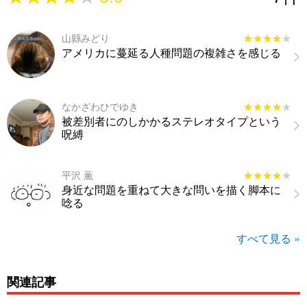
山縣みどり
★★★★★
★★★★★
アメリカに蔓延る人種問題の複雑さを感じる
なかざわひでゆき
★★★★★
★★★★★
被差別者にのしかかるステレオタイプという
呪縛
平沢 薫
★★★★★
★★★★★
身近な問題を重ねて大きな問いを描く脚本に
唸る
すべて見る »
関連記事