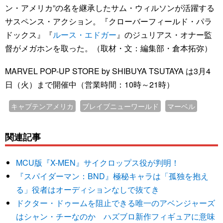
ン・アメリカ”の名を継承したサム・ウィルソンが活躍する
サスペンス・アクション。『クローバーフィールド・パラ
ドックス』『
ルース・エドガー
』のジュリアス・オナー監
督がメガホンを取った。（取材・文：編集部・倉本拓弥）
MARVEL POP-UP STORE by SHIBUYA TSUTAYA は3月4
日（火）まで開催中（営業時間：10時～21時）
キャプテンアメリカ
ブレイブニューワールド
マーベル
関連記事
MCU版『X-MEN』サイクロップス役が判明！
『スパイダーマン：BND』極秘キャラは「孤独を抱え
る」役者はオーディションなしで抜てき
ドクター・ドゥームを阻止できる唯一のアベンジャーズ
はシャン・チーなのか ハズブロ新作フィギュアに意味