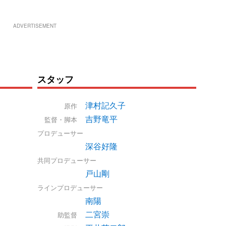
ADVERTISEMENT
スタッフ
津村記久子
原作
吉野竜平
監督・脚本
プロデューサー
深谷好隆
共同プロデューサー
戸山剛
ラインプロデューサー
南陽
二宮崇
助監督