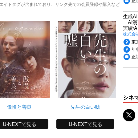
正
リエイトタグが含まれており、リンク先での会員登録や購入など
生成A
「AI
実績/A
株式会社
東
年収
正
シネ
傲慢と善良
先生の白い嘘
告白
U-NEXTで見る
U-NEXTで見る