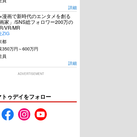
社員
詳細
I×漫画で新時代のエンタメを創る
漫画家」/SNS総フォロワー200万の
R/VR/MR
ZIG
京都
350万円～600万円
社員
詳細
ADVERTISEMENT
マトゥデイをフォロー
 コンフェッション
陰陽師0
U-NEXTで見る
U-NEXTで見る