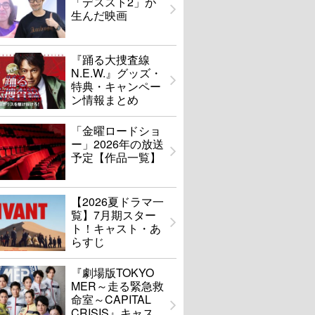
「デススト2」が
生んだ映画
『踊る大捜査線
N.E.W.』グッズ・
特典・キャンペー
ン情報まとめ
「金曜ロードショ
ー」2026年の放送
予定【作品一覧】
【2026夏ドラマ一
覧】7月期スター
ト！キャスト・あ
らすじ
『劇場版TOKYO
MER～走る緊急救
命室～CAPITAL
CRISIS』キャス