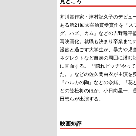
見どころ
芥川賞作家・津村記久子のデビュ
ある第21回太宰治賞受賞作を『ス
グ、ハズ、カム』などの吉野竜平
写映画化。就職も決まり卒業まで
漫然と過ごす大学生が、暴力や児
ネグレクトなど自身の周囲に潜む
に直面する。『“隠れビッチ”やっ
た。』などの佐久間由衣が主演を
『ハルカの陶』などの奈緒、『花
どの笠松将のほか、小日向星一、
田想らが出演する。
映画短評