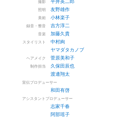
平井英二郎
撮影
友野雄作
照明
小林楽子
美術
吉方淳二
録音・整音
加藤久貴
音楽
中村絢
スタイリスト
ヤマダタカノブ
菅原美和子
ヘアメイク
久保田辰也
制作担当
渡邊翔太
宣伝プロデューサー
和田有啓
アシスタントプロデューサー
志家千春
阿部瑶子