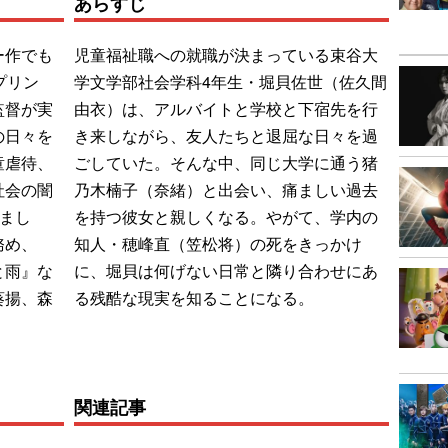
あらすじ
ー作でも
児童福祉職への就職が決まっている束谷大
プリン
学文学部社会学科4年生・堀貝佐世（佐久間
監督が実
由衣）は、アルバイトと学校と下宿先を行
の日々を
き来しながら、友人たちと退屈な日々を過
童虐待、
ごしていた。そんな中、同じ大学に通う猪
社会の闇
乃木楠子（奈緒）と出会い、痛ましい過去
てまし
を持つ彼女と親しくなる。やがて、学内の
務め、
知人・穂峰直（笠松将）の死をきっかけ
と雨』な
に、堀貝は何げない日常と隣り合わせにあ
葵揚、森
る残酷な現実を知ることになる。
関連記事