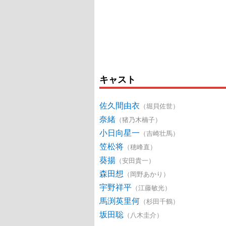
キャスト
佐久間由衣
（堀貝佐世）
奈緒
（猪乃木楠子）
小日向星一
（吉崎壮馬）
笠松将
（穂峰直）
葵揚
（安田貴一）
森田想
（岡野あかり）
宇野祥平
（江藤敏光）
馬渕英里何
（杉田千鶴）
坂田聡
（八木圭介）