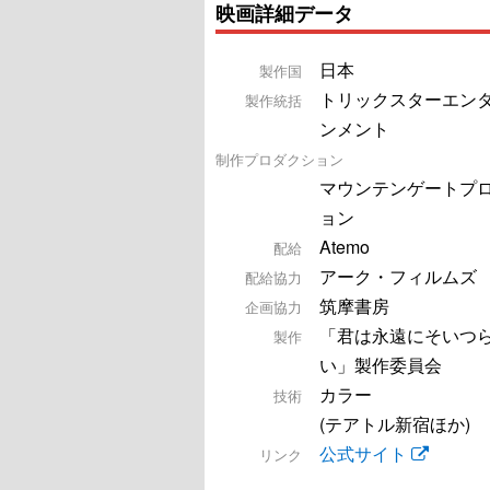
映画詳細データ
日本
製作国
トリックスターエン
製作統括
ンメント
制作プロダクション
マウンテンゲートプ
ョン
Atemo
配給
アーク・フィルムズ
配給協力
筑摩書房
企画協力
「君は永遠にそいつ
製作
い」製作委員会
カラー
技術
(テアトル新宿ほか)
公式サイト
リンク