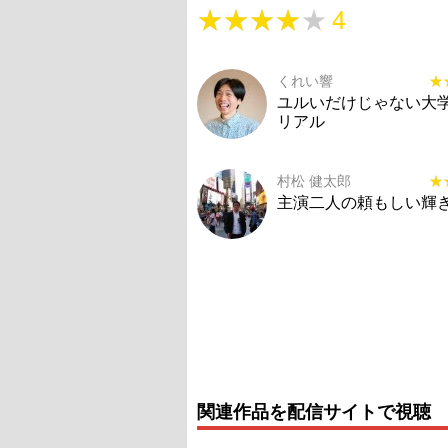
★★★★★
★★★★★
4
くれい響
★
★
ユルいだけじゃない大
リアル
村松 健太郎
★
★
主演二人の頼もしい輝
関連作品を配信サイトで視聴