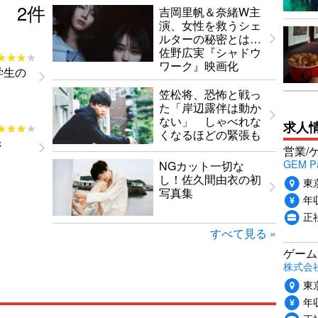
2
件
吉岡里帆＆奈緒W主
演、女性を救うシェ
ルターの秘密とは…
佐野広実『シャドウ
★★★★
★★★★
ワーク』映画化
学生の
笠松将、恐怖と戦っ
た「岸辺露伴は動か
ない」 しゃべれな
求人
★★★★
★★★★
くなるほどの緊張も
き
営業/
GEM P
NGカット一切な
し！佐久間由衣の初
東
写真集
年収
正
すべて見る »
ゲーム
株式会社P
東
年収