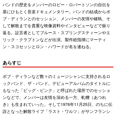
バンドの歴史をメンバーのロビー・ロバートソンの自伝を
基にひもとく音楽ドキュメンタリー。バンドの結成からボ
ブ・ディランとのセッション、メンバーの友情や確執、そ
して解散までを貴重な映像資料やインタビューなどで振り
返る。証言者としてブルース・スプリングスティーンやエ
リック・クラプトンなどが出演。製作総指揮にマーティ
ン・スコセッシとロン・ハワードが名を連ねる。
あらすじ
ボブ・ディランなど数々のミュージシャンに支持されるロ
ックバンド、ザ・バンド。デビューアルバムのタイトルに
もなった「ビッグ・ピンク」と呼ばれた場所でのセッショ
ンなどで、メンバーは友情を深める一方、軋轢（あつれ
き）も生まれていった。そして1976年11月25日、のちに伝
説となった解散ライブ「ラスト・ワルツ」がサンフランシ