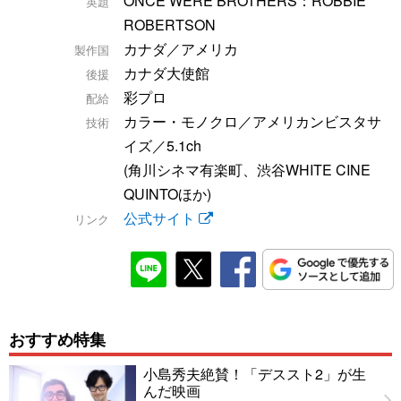
ONCE WERE BROTHERS：ROBBIE
英題
ROBERTSON
カナダ／アメリカ
製作国
カナダ大使館
後援
彩プロ
配給
カラー・モノクロ／アメリカンビスタサ
技術
イズ／5.1ch
(角川シネマ有楽町、渋谷WHITE CINE
QUINTOほか)
公式サイト
リンク
おすすめ特集
小島秀夫絶賛！「デススト2」が生
んだ映画