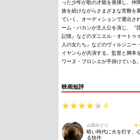
った少年が歌の才能を発揮し、仲
旅を続けながらさまざまな苦難を
ていく。オーディションで選出さ
ーム・パカンが主人公を演じ、『
記憶』などのダニエル・オートゥイ
人の女たち』などのヴィルジニー
イヤンらが共演する。監督と脚本
ワーヌ・ブロシエが手掛けている
映画短評
★★★★★
★★★★★
4
山縣みどり
★
★
暗い時代に火を灯す、
る快作