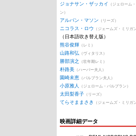
ジョナサン・ザッカイ
（ジェローム・
ン）
アルバン・マソン
（リーズ）
ニコラス・ロウ
（ジェームズ・ミリガ
（日本語吹き替え版）
熊谷俊輝
（レミ）
山路和弘
（ヴィタリス）
勝部演之
（壮年期レミ）
朴路美
（ハーパー夫人）
園崎未恵
（バルブラン夫人）
小原雅人
（ジェローム・バルブラン）
太田梨香子
（リーズ）
てらそままさき
（ジェームズ・ミリガ
映画詳細データ