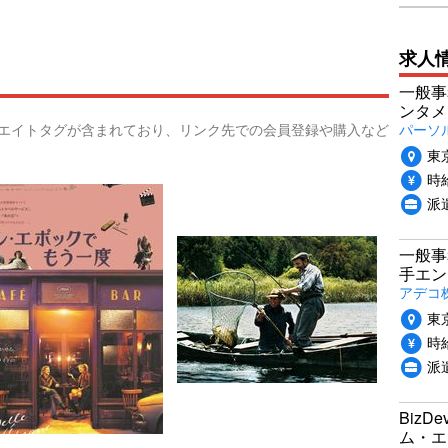
求人
一般事
ンタメ
パーソ
リエイトタグが含まれており、リンク先での会員登録や購入など
東
時給
派
一般事
手エン
アデコ
東
時給
派
Biz
ム・エ