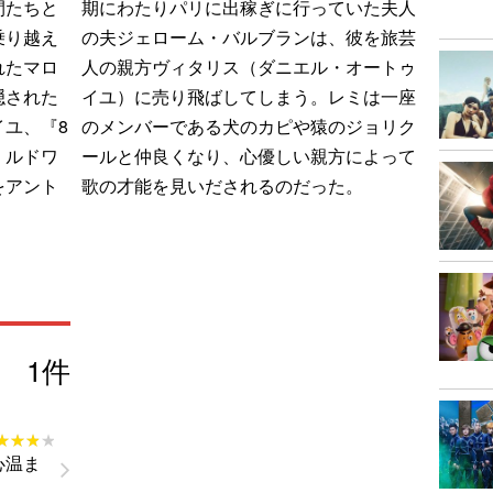
間たちと
期にわたりパリに出稼ぎに行っていた夫人
乗り越え
の夫ジェローム・バルブランは、彼を旅芸
れたマロ
人の親方ヴィタリス（ダニエル・オートゥ
隠された
イユ）に売り飛ばしてしまう。レミは一座
ユ、『8
のメンバーである犬のカピや猿のジョリク
・ルドワ
ールと仲良くなり、心優しい親方によって
をアント
歌の才能を見いだされるのだった。
。
1
件
★★★★
★★★★
心温ま