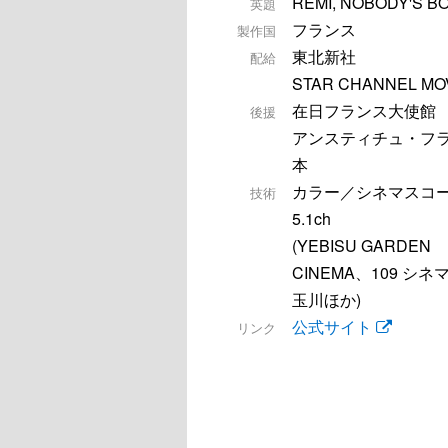
REMI, NOBODY'S B
英題
フランス
製作国
東北新社
配給
STAR CHANNEL MO
在日フランス大使館
後援
アンスティチュ・フ
本
カラー／シネマスコ
技術
5.1ch
(YEBISU GARDEN
CINEMA、109 シ
玉川ほか)
公式サイト
リンク