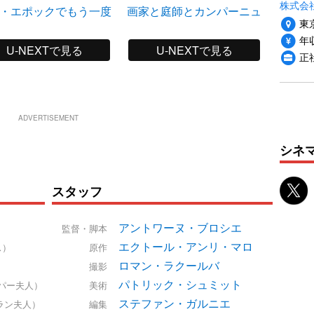
株式会社P
・エポックでもう一度
画家と庭師とカンパーニュ
あるい
東
年収
U-NEXTで見る
U-NEXTで見る
正
ADVERTISEMENT
シネ
スタッフ
アントワーヌ・ブロシエ
監督・脚本
エクトール・アンリ・マロ
ス）
原作
ロマン・ラクールバ
撮影
パトリック・シュミット
パー夫人）
美術
ステファン・ガルニエ
ラン夫人）
編集