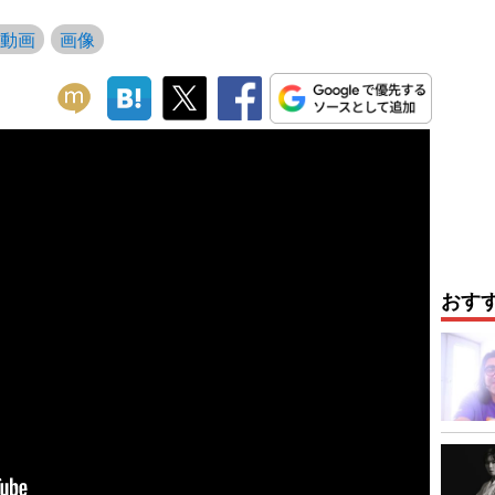
動画
画像
おす