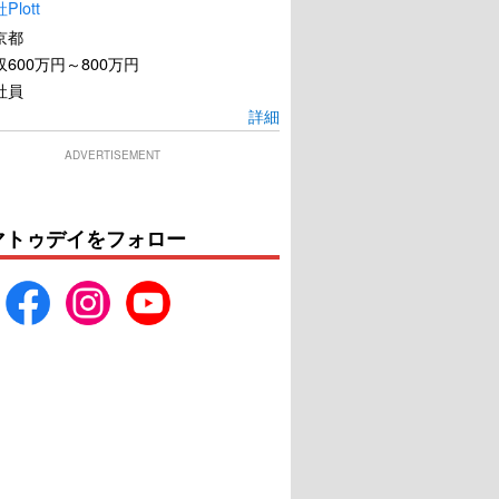
lott
は裏切りという名の
発禁本/SADE
京都
犬
600万円～800万円
U-NEXTで見る
U-NEXTで見る
社員
詳細
ADVERTISEMENT
マトゥデイをフォロー