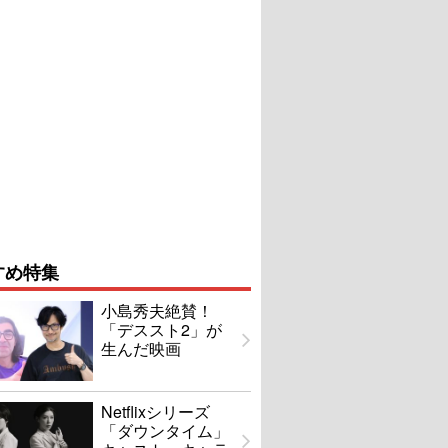
すめ特集
小島秀夫絶賛！
「デススト2」が
生んだ映画
Netflixシリーズ
「ダウンタイム」