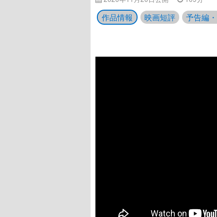
作品情報
映画短評
予告編・