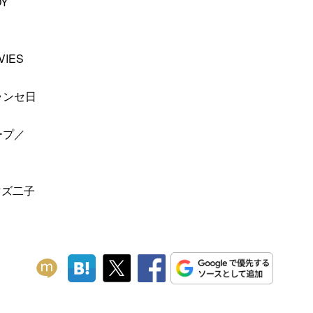
OY
VIES
ランセ日
ープ／
ネマズ二子