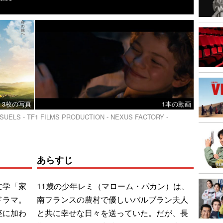
3枚の写真
1本の動画
VISUELS - TF1 FILMS PRODUCTION - NEXUS FACTORY -
あらすじ
文学「家
11歳の少年レミ（マローム・パカン）は、
ドラマ。
南フランスの農村で優しいバルブラン夫人
座に加わ
と共に幸せな日々を送っていた。だが、長