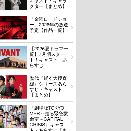
キャスト・キャラ
クター【まとめ】
「金曜ロードショ
ー」2026年の放送
予定【作品一覧】
【2026夏ドラマ一
覧】7月期スター
ト！キャスト・あ
らすじ
歴代『踊る大捜査
線』シリーズあら
すじ・キャスト
【まとめ】
『劇場版TOKYO
MER～走る緊急救
命室～CAPITAL
CRISIS』キャス
ト・あらすじ【ま