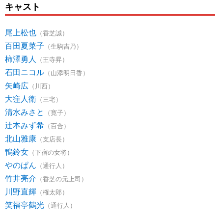
キャスト
尾上松也
（香芝誠）
百田夏菜子
（生駒吉乃）
柿澤勇人
（王寺昇）
石田ニコル
（山添明日香）
矢崎広
（川西）
大窪人衛
（三宅）
清水みさと
（寛子）
辻本みず希
（百合）
北山雅康
（支店長）
鴨鈴女
（下宿の女将）
やのぱん
（通行人）
竹井亮介
（香芝の元上司）
川野直輝
（権太郎）
笑福亭鶴光
（通行人）