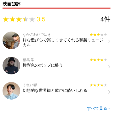
映画短評
★★★★★
★★★★★
3.5
4
件
なかざわひでゆき
★★★★★
★★★★★
粋な遊び心で楽しませてくれる和製ミュージ
カル
相馬 学
★★★★★
★★★★★
極彩色のポップに酔う！
くれい響
★★★★★
★★★★★
幻想的な世界観と歌声に酔いしれる
すべて見る »