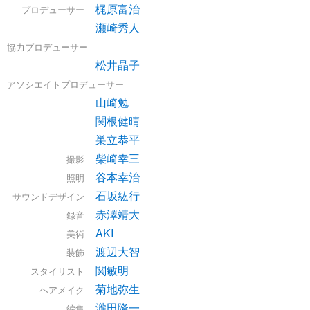
梶原富治
プロデューサー
瀬崎秀人
協力プロデューサー
松井晶子
アソシエイトプロデューサー
山崎勉
関根健晴
巣立恭平
柴崎幸三
撮影
谷本幸治
照明
石坂紘行
サウンドデザイン
赤澤靖大
録音
AKI
美術
渡辺大智
装飾
関敏明
スタイリスト
菊地弥生
ヘアメイク
瀧田隆一
編集