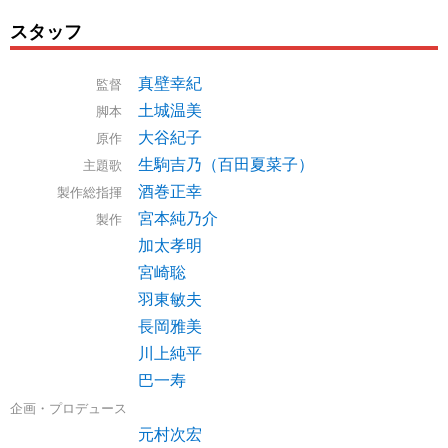
スタッフ
真壁幸紀
監督
土城温美
脚本
大谷紀子
原作
生駒吉乃（百田夏菜子）
主題歌
酒巻正幸
製作総指揮
宮本純乃介
製作
加太孝明
宮崎聡
羽東敏夫
長岡雅美
川上純平
巴一寿
企画・プロデュース
元村次宏