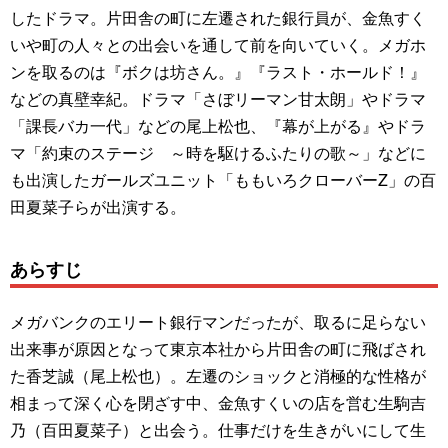
したドラマ。片田舎の町に左遷された銀行員が、金魚すく
いや町の人々との出会いを通して前を向いていく。メガホ
ンを取るのは『ボクは坊さん。』『ラスト・ホールド！』
などの真壁幸紀。ドラマ「さぼリーマン甘太朗」やドラマ
「課長バカ一代」などの尾上松也、『幕が上がる』やドラ
マ「約束のステージ ～時を駆けるふたりの歌～」などに
も出演したガールズユニット「ももいろクローバーZ」の百
田夏菜子らが出演する。
あらすじ
メガバンクのエリート銀行マンだったが、取るに足らない
出来事が原因となって東京本社から片田舎の町に飛ばされ
た香芝誠（尾上松也）。左遷のショックと消極的な性格が
相まって深く心を閉ざす中、金魚すくいの店を営む生駒吉
乃（百田夏菜子）と出会う。仕事だけを生きがいにして生