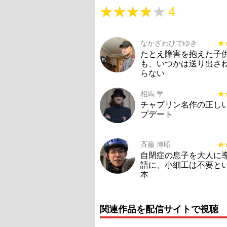
★★★★★
★★★★★
4
なかざわひでゆき
★
★
たとえ障害を抱えた子
も、いつかは送り出さ
らない
相馬 学
★
★
チャプリン名作の正し
プデート
斉藤 博昭
★
★
自閉症の息子を大人に
語に、小細工は不要と
本
関連作品を配信サイトで視聴