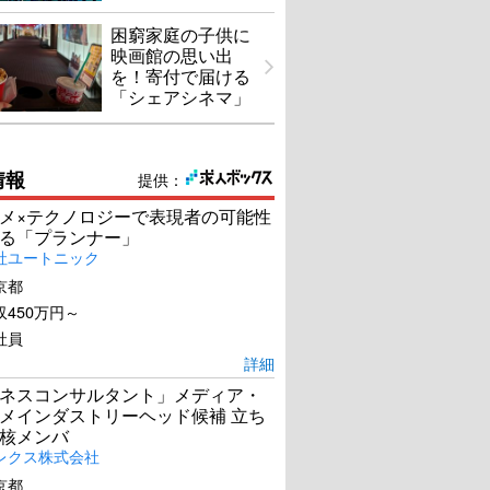
困窮家庭の子供に
映画館の思い出
を！寄付で届ける
「シェアシネマ」
情報
提供：
メ×テクノロジーで表現者の可能性
る「プランナー」
社ユートニック
京都
450万円～
社員
詳細
ネスコンサルタント」メディア・
メインダストリーヘッド候補 立ち
核メンバ
レクス株式会社
京都