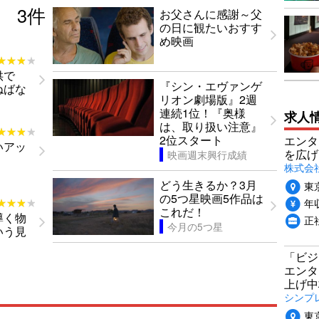
3
件
お父さんに感謝～父
の日に観たいおすす
め映画
★★★★
★★★★
供で
『シン・エヴァンゲ
ねばな
リオン劇場版』2週
連続1位！『奥様
求人
は、取り扱い注意』
★★★★
★★★★
2位スタート
エンタ
いアッ
を広げ
映画週末興行成績
株式会
どう生きるか？3月
東
の5つ星映画5作品は
年収
★★★★
★★★★
これだ！
導く物
正
今月の5つ星
いう見
「ビジ
エンタ
上げ中
シンプ
東