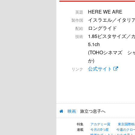
HERE WE ARE
英題
イスラエル／イタリ
製作国
ロングライド
配給
1.85ビスタサイズ／
技術
5.1ch
(TOHOシネマズ シ
か)
公式サイト
リンク
映画
旅立つ息子へ
特集
アカデミー賞
東京国際映
連載
今月の5つ星
今週のクロ
映画たて・よこ・ななめ見！