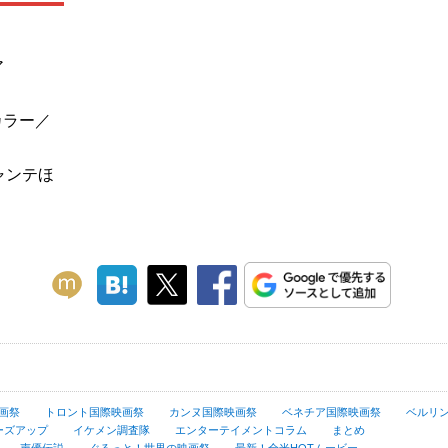
ア
カラー／
ャンテほ
画祭
トロント国際映画祭
カンヌ国際映画祭
ベネチア国際映画祭
ベルリ
ーズアップ
イケメン調査隊
エンターテイメントコラム
まとめ
声優伝説
ぐるっと！世界の映画祭
最新！全米HOTムービー