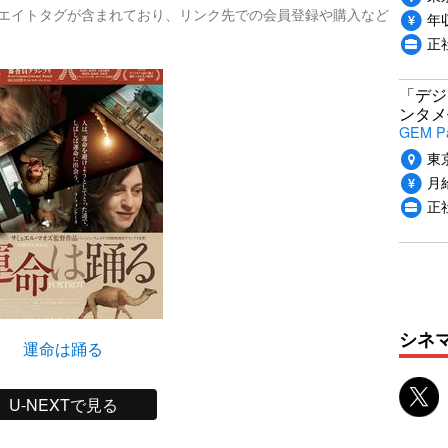
リエイトタグが含まれており、リンク先での会員登録や購入など
年収
正
「デジ
ンタメ
GEM P
東
月給
正
シネ
運命は踊る
U-NEXTで見る