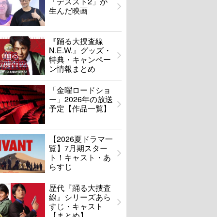
「デススト2」が
生んだ映画
『踊る大捜査線
N.E.W.』グッズ・
特典・キャンペー
ン情報まとめ
「金曜ロードショ
ー」2026年の放送
予定【作品一覧】
【2026夏ドラマ一
覧】7月期スター
ト！キャスト・あ
らすじ
歴代『踊る大捜査
線』シリーズあら
すじ・キャスト
【まとめ】