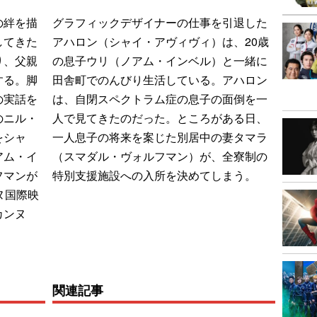
の絆を描
グラフィックデザイナーの仕事を引退した
してきた
アハロン（シャイ・アヴィヴィ）は、20歳
り、父親
の息子ウリ（ノアム・インベル）と一緒に
する。脚
田舎町でのんびり生活している。アハロン
の実話を
は、自閉スペクトラム症の息子の面倒を一
のニル・
人で見てきたのだった。ところがある日、
をシャ
一人息子の将来を案じた別居中の妻タマラ
アム・イ
（スマダル・ヴォルフマン）が、全寮制の
フマンが
特別支援施設への入所を決めてしまう。
ヌ国際映
カンヌ
関連記事