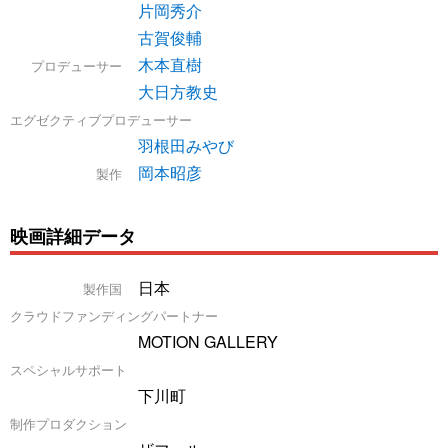
片岡秀介
古賀俊輔
木本直樹
プロデューサー
大日方教史
エグゼクティブプロデューサー
羽根田みやび
岡本昭彦
製作
映画詳細データ
日本
製作国
クラウドファンディングパートナー
MOTION GALLERY
スペシャルサポート
下川町
制作プロダクション