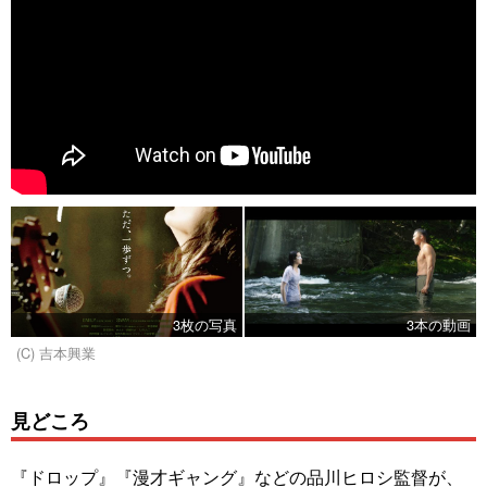
3枚の写真
3本の動画
(C) 吉本興業
見どころ
『ドロップ』『漫才ギャング』などの品川ヒロシ監督が、