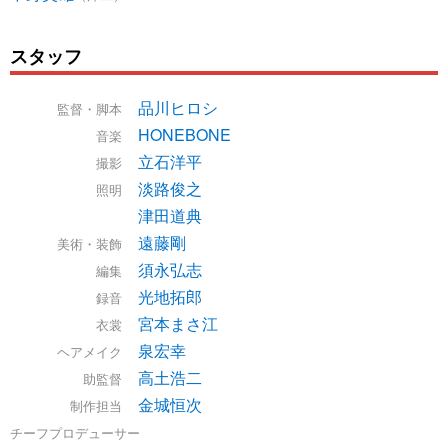
スタッフ
品川ヒロシ
監督・脚本
HONEBONE
音楽
立石洋平
撮影
淡路俊之
照明
津田道典
遠藤剛
美術・装飾
須永弘志
編集
光地拓郎
録音
宮本まさ江
衣裳
泉宏幸
ヘアメイク
高土浩二
助監督
金城恒次
制作担当
チーフプロデューサー