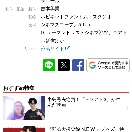
ザフール
吉本興業
制作・配給・製作
ハピネットファントム・スタジオ
配給
シネマスコープ／5.1ch
技術
(ヒューマントラストシネマ渋谷、テアト
ル新宿ほか)
公式サイト
リンク
おすすめ特集
小島秀夫絶賛！「デススト2」が生
んだ映画
『踊る大捜査線 N.E.W.』グッズ・特