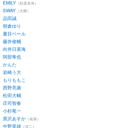
EMILY
（杉原未央）
SWAY
（大輝）
品田誠
朝倉ゆり
夏目ベール
藤井俊輔
向井日菜海
阿部隼也
かんた
岩崎う大
もりももこ
西野亮廣
松田大輔
庄司智春
小杉竜一
黒沢あすか
（祐美）
中野英雄
（洋二）