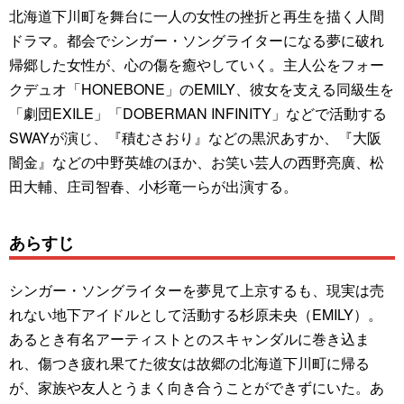
北海道下川町を舞台に一人の女性の挫折と再生を描く人間
ドラマ。都会でシンガー・ソングライターになる夢に破れ
帰郷した女性が、心の傷を癒やしていく。主人公をフォー
クデュオ「HONEBONE」のEMILY、彼女を支える同級生を
「劇団EXILE」「DOBERMAN INFINITY」などで活動する
SWAYが演じ、『積むさおり』などの黒沢あすか、『大阪
闇金』などの中野英雄のほか、お笑い芸人の西野亮廣、松
田大輔、庄司智春、小杉竜一らが出演する。
あらすじ
シンガー・ソングライターを夢見て上京するも、現実は売
れない地下アイドルとして活動する杉原未央（EMILY）。
あるとき有名アーティストとのスキャンダルに巻き込ま
れ、傷つき疲れ果てた彼女は故郷の北海道下川町に帰る
が、家族や友人とうまく向き合うことができずにいた。あ