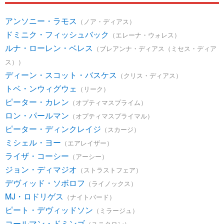
アンソニー・ラモス
（ノア・ディアス）
ドミニク・フィッシュバック
（エレーナ・ウォレス）
ルナ・ローレン・ベレス
（ブレアンナ・ディアス（ミセス・ディア
ス））
ディーン・スコット・バスケス
（クリス・ディアス）
トベ・ンウィグウェ
（リーク）
ピーター・カレン
（オプティマスプライム）
ロン・パールマン
（オプティマスプライマル）
ピーター・ディンクレイジ
（スカージ）
ミシェル・ヨー
（エアレイザー）
ライザ・コーシー
（アーシー）
ジョン・ディマジオ
（ストラストフェア）
デヴィッド・ソボロフ
（ライノックス）
MJ・ロドリゲス
（ナイトバード）
ピート・デヴィッドソン
（ミラージュ）
コールマン・ドミンゴ
（ユニクロン）