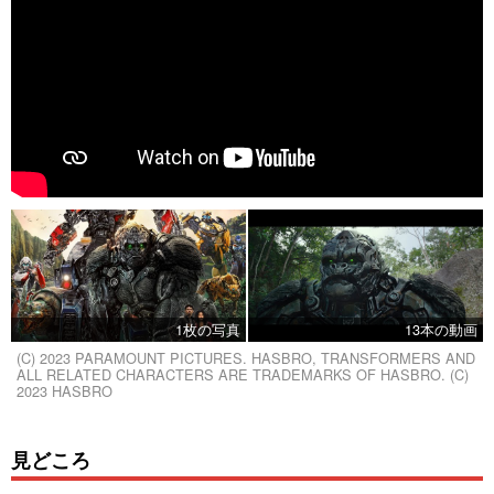
1枚の写真
13本の動画
(C) 2023 PARAMOUNT PICTURES. HASBRO, TRANSFORMERS AND
ALL RELATED CHARACTERS ARE TRADEMARKS OF HASBRO. (C)
2023 HASBRO
見どころ