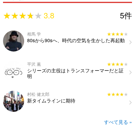
★★★★★
★★★★★
3.8
5
件
相馬 学
★★★★★
★★★★★
80sから90sへ、時代の空気を生かした再起動
平沢 薫
★★★★★
★★★★★
シリーズの主役はトランスフォーマーだと証
明
村松 健太郎
★★★★★
★★★★★
新タイムラインに期待
すべて見る »