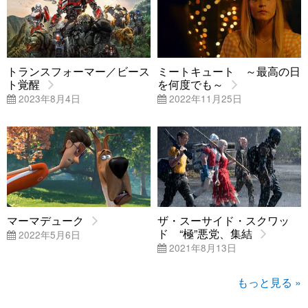
トランスフォーマー／ビース
ミートキュート ～最高の日
ト覚醒
を何度でも～
2023年8月4日
2022年11月25日
マーマデューク
ザ・スーサイド・スクワッ
ド “極”悪党、集結
2022年5月6日
2021年8月13日
もっと見る »