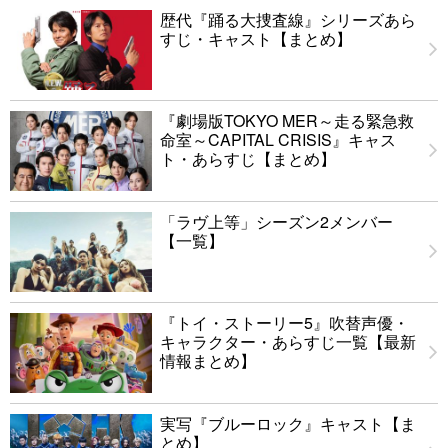
歴代『踊る大捜査線』シリーズあら
すじ・キャスト【まとめ】
『劇場版TOKYO MER～走る緊急救
命室～CAPITAL CRISIS』キャス
ト・あらすじ【まとめ】
「ラヴ上等」シーズン2メンバー
【一覧】
『トイ・ストーリー5』吹替声優・
キャラクター・あらすじ一覧【最新
情報まとめ】
実写『ブルーロック』キャスト【ま
とめ】