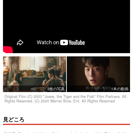
3枚の写真
1本の動画
Original Film (C) 2003 "Josee, the Tiger and the Fish" Film Partners. All
Rights Reserved. (C) 2020 Warner Bros. Ent. All Rights Reserved
見どころ