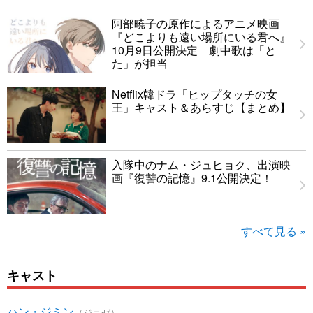
阿部暁子の原作によるアニメ映画
『どこよりも遠い場所にいる君へ』
10月9日公開決定 劇中歌は「と
た」が担当
Netflix韓ドラ「ヒップタッチの女
王」キャスト＆あらすじ【まとめ】
入隊中のナム・ジュヒョク、出演映
画『復讐の記憶』9.1公開決定！
すべて見る »
キャスト
ハン・ジミン
（ジョゼ）