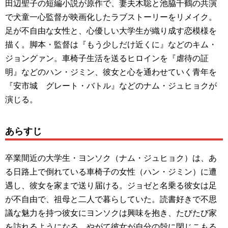
田辺聖子の短編小説が原作で、妻夫木聡と池脇千鶴の共演
で犬童一心監督が映画化したラブストーリーをリメイク。
足が不自由な女性と、心優しい大学生が織り成す恋模様を
描く。脚本・監督は『もう少しだけ近くに』などのキム・
ジョングァン。車椅子生活を送るヒロインを『虐待の証
明』などのハン・ジミン、彼女と心を通わせていく青年を
『安市城 グレート・バトル』などのナム・ジュヒョクが
演じる。
あらすじ
卒業間近の大学生・ヨンソク（ナム・ジュヒョク）は、あ
る日路上で倒れている車椅子の女性（ハン・ジミン）に遭
遇し、彼女を家まで送り届ける。ジョゼと名乗る彼女は足
が不自由で、祖母と二人で暮らしていた。読書好きで不思
議な魅力を持つ彼女にヨンソクは興味を抱き、たびたび家
を訪れるようになる。やがて彼女が自分の殻に閉じこもる