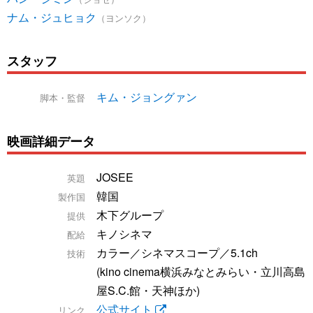
ナム・ジュヒョク
（ヨンソク）
スタッフ
キム・ジョングァン
脚本・監督
映画詳細データ
JOSEE
英題
韓国
製作国
木下グループ
提供
キノシネマ
配給
カラー／シネマスコープ／5.1ch
技術
(kino cinema横浜みなとみらい・立川高島
屋S.C.館・天神ほか)
公式サイト
リンク