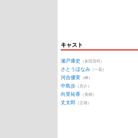
キャスト
瀬戸康史
（多田浩司）
さとうほなみ
（一花）
河合優実
（岬）
中島歩
（亮介）
向里祐香
（美樹）
丈太郎
（正雄）