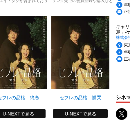
リエイトタグが含まれており、リンク先での会員登録や購入など
年収
正社
キャリ
迎」/
株式会
東
年収
正
シネ
セフレの品格 終恋
セフレの品格 慟哭
U-NEXTで見る
U-NEXTで見る