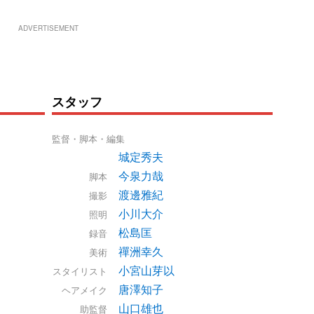
ADVERTISEMENT
スタッフ
監督・脚本・編集
城定秀夫
今泉力哉
脚本
渡邊雅紀
撮影
小川大介
照明
松島匡
録音
禪洲幸久
美術
小宮山芽以
スタイリスト
唐澤知子
ヘアメイク
山口雄也
助監督