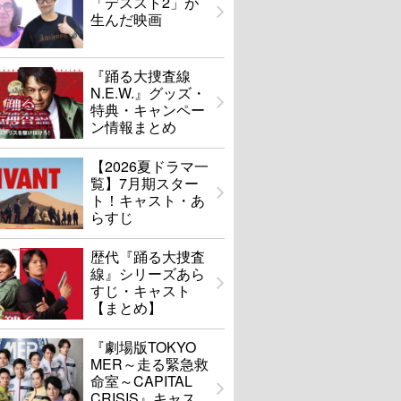
「デススト2」が
生んだ映画
『踊る大捜査線
N.E.W.』グッズ・
特典・キャンペー
ン情報まとめ
【2026夏ドラマ一
覧】7月期スター
ト！キャスト・あ
らすじ
歴代『踊る大捜査
線』シリーズあら
すじ・キャスト
【まとめ】
『劇場版TOKYO
MER～走る緊急救
命室～CAPITAL
CRISIS』キャス