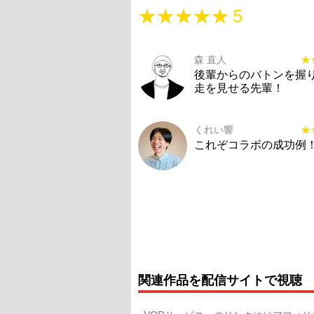
★★★★★
★★★★★
5
森 直人
★
★
後輩からのバトンを握
走を見せる先輩！
くれい響
★
★
これぞコラボの成功例
関連作品を配信サイトで視聴