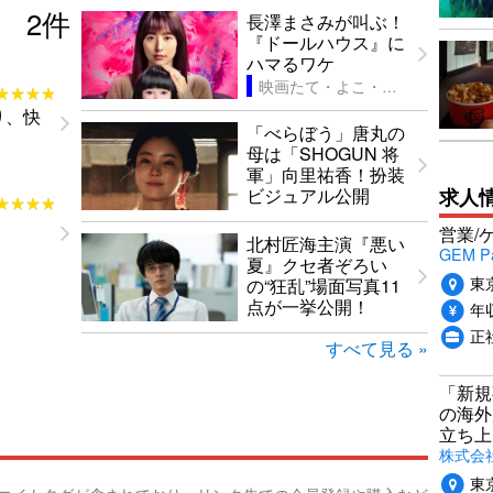
2
件
長澤まさみが叫ぶ！
『ドールハウス』に
ハマるワケ
映画たて・よこ・ななめ見！
★★★★
★★★★
り、快
「べらぼう」唐丸の
母は「SHOGUN 将
軍」向里祐香！扮装
求人
ビジュアル公開
★★★★
★★★★
！
営業/
北村匠海主演『悪い
GEM P
夏』クセ者ぞろい
東
の“狂乱”場面写真11
点が一挙公開！
年収
正
すべて見る »
「新規
の海外
立ち上
株式会社P
東