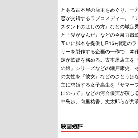
とある古本屋の店主をめぐり、一
恋が交錯するラブコメディー。『
スタンドのはしの方』などの城定
と『愛がなんだ』などの今泉力哉
互いに脚本を提供しR15+指定の
リーを製作する企画の一作で、本
定が監督を務める。古本屋店主を
の娘』シリーズなどの瀬戸康史、
の女性を『彼女』などのさとうほ
主に求婚する女子高生を『サマー
にのって』などの河合優実が演じ
中島歩、向里祐香、丈太郎らが共
映画短評