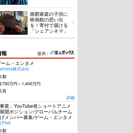
困窮家庭の子供に
映画館の思い出
を！寄付で届ける
「シェアシネマ」
情報
提供：
ゲーム・エンタメ
artners株式会社
京都
750万円～1,400万円
社員
詳細
事業」YouTube発ショートアニメ
展開ポジション/グローバルチーム
げメンバー募集/ゲーム・エンタメ
lott
京都