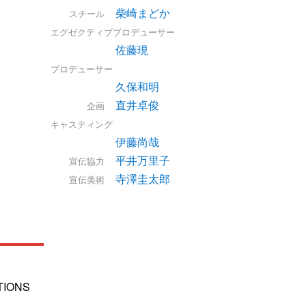
柴崎まどか
スチール
エグゼクティブプロデューサー
佐藤現
プロデューサー
久保和明
直井卓俊
企画
キャスティング
伊藤尚哉
平井万里子
宣伝協力
寺澤圭太郎
宣伝美術
TIONS