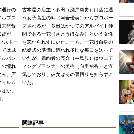
方通行の
古本屋の店主・多田（瀬戸康史）は店に通
アルプス
う女子高生の岬（河合優実）からプロポー
秀夫監督
ズされるが、多田はかつてのアルバイト仲
監督が、
間である一花（さとうほなみ）という女性
ラブストー
を忘れられずにいた。一方、一花は自身の
作では城
結婚式の準備に追われ多忙な毎日を送って
『ルパン
いたが、婚約者の亮介（中島歩）はウェデ
その憧れ
ィングプランナーの美樹（向里祐香）と浮
なみ、店
気しており、彼女はその裏切りを知らずに
フィルム
いた。
るほか、
演。
関連記事