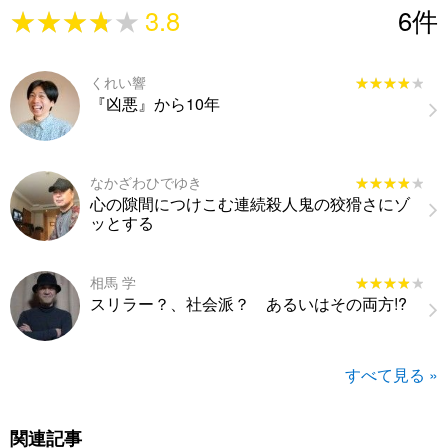
★★★★★
★★★★★
3.8
6
件
くれい響
★★★★★
★★★★★
『凶悪』から10年
なかざわひでゆき
★★★★★
★★★★★
心の隙間につけこむ連続殺人鬼の狡猾さにゾ
ッとする
相馬 学
★★★★★
★★★★★
スリラー？、社会派？ あるいはその両方!?
すべて見る »
関連記事