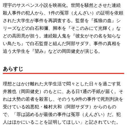
理宇のサスペンス小説を映画化。世間を騒然とさせた連続
殺人事件の犯人から、1件の冤罪（えんざい）の証明を依頼
された大学生が事件を再調査する。監督を『孤狼の血』シ
リーズなどの白石和彌、脚本を『そこのみにて光輝く』な
どの高田亮が担う。連続殺人鬼を『彼女がその名を知らな
い鳥たち』で白石監督と組んだ阿部サダヲ、事件の真相を
追う大学生を『望み』などの岡田健史が演じる。
あらすじ
理想とはかけ離れた大学生活で悶々とした日々を過ごす筧
井雅也（岡田健史）のもとに、ある日1通の手紙が届く。そ
れは大勢の若者を殺害し、そのうち9件の事件で死刑判決を
受けている凶悪犯・榛村大和（阿部サダヲ）からのもの
で、「罪は認めるが最後の事件は冤罪（えんざい）だ。犯
人はほかにいることを証明してほしい」と記されていた。