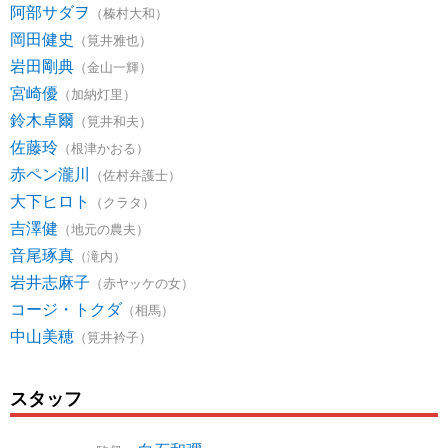
阿部サダヲ
（榛村大和）
岡田健史
（筧井雅也）
岩田剛典
（金山一輝）
宮崎優
（加納灯里）
鈴木卓爾
（筧井和夫）
佐藤玲
（根津かおる）
赤ペン瀧川
（佐村弁護士）
大下ヒロト
（クラタ）
吉澤健
（地元の農夫）
音尾琢真
（滝内）
岩井志麻子
（赤ヤッケの女）
コージ・トクダ
（相馬）
中山美穂
（筧井衿子）
スタッフ