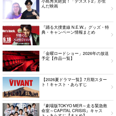
小島秀夫絶賛！「デススト2」が生
んだ映画
『踊る大捜査線 N.E.W.』グッズ・特
典・キャンペーン情報まとめ
「金曜ロードショー」2026年の放送
予定【作品一覧】
【2026夏ドラマ一覧】7月期スター
ト！キャスト・あらすじ
『劇場版TOKYO MER～走る緊急救
命室～CAPITAL CRISIS』キャス
ト・あらすじ【まとめ】