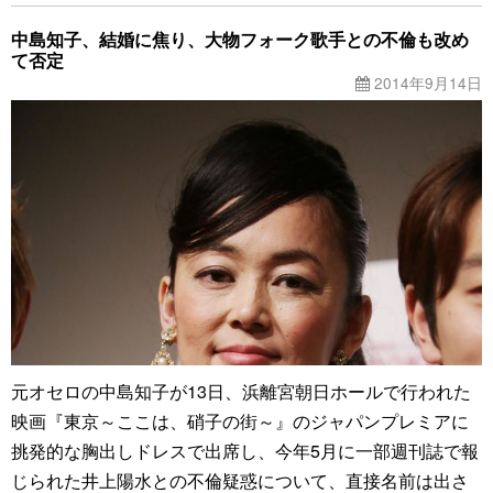
中島知子、結婚に焦り、大物フォーク歌手との不倫も改め
て否定
2014年9月14日
元オセロの中島知子が13日、浜離宮朝日ホールで行われた
映画『東京～ここは、硝子の街～』のジャパンプレミアに
挑発的な胸出しドレスで出席し、今年5月に一部週刊誌で報
じられた井上陽水との不倫疑惑について、直接名前は出さ