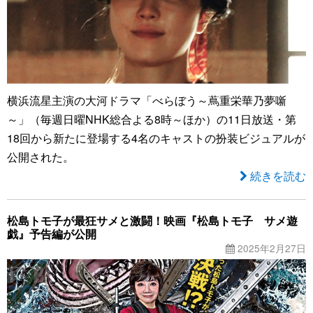
横浜流星主演の大河ドラマ「べらぼう～蔦重栄華乃夢噺
～」（毎週日曜NHK総合よる8時～ほか）の11日放送・第
18回から新たに登場する4名のキャストの扮装ビジュアルが
公開された。
続きを読む
松島トモ子が最狂サメと激闘！映画『松島トモ子 サメ遊
戯』予告編が公開
2025年2月27日