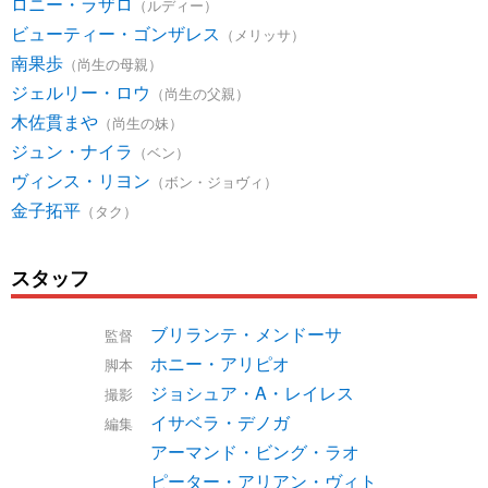
ロニー・ラザロ
（ルディー）
ビューティー・ゴンザレス
（メリッサ）
南果歩
（尚生の母親）
ジェルリー・ロウ
（尚生の父親）
木佐貫まや
（尚生の妹）
ジュン・ナイラ
（ベン）
ヴィンス・リヨン
（ボン・ジョヴィ）
金子拓平
（タク）
スタッフ
ブリランテ・メンドーサ
監督
ホニー・アリピオ
脚本
ジョシュア・A・レイレス
撮影
イサベラ・デノガ
編集
アーマンド・ビング・ラオ
ピーター・アリアン・ヴィト