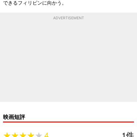
できるフィリピンに向かう。
ADVERTISEMENT
映画短評
★★★★★
★★★★★
4
1
件