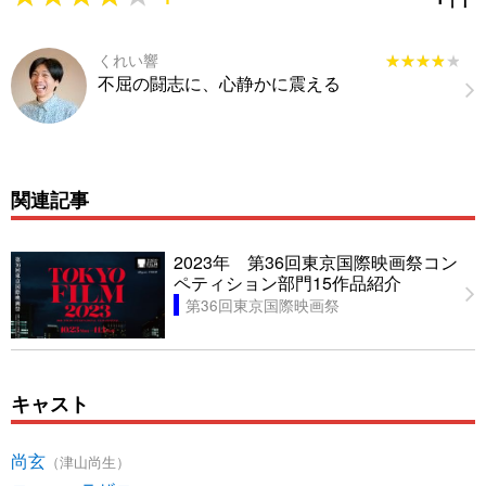
くれい響
★★★★★
★★★★★
不屈の闘志に、心静かに震える
関連記事
2023年 第36回東京国際映画祭コン
ペティション部門15作品紹介
第36回東京国際映画祭
キャスト
尚玄
（津山尚生）