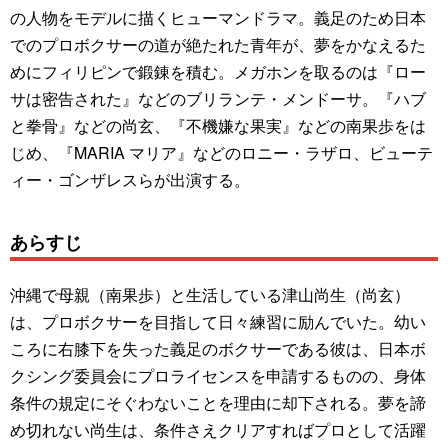
の人物をモデルに描くヒューマンドラマ。義足のため日本
でのプロボクサーの道が絶たれた青年が、夢をかなえるた
めにフィリピンで鍛錬を積む。メガホンを取るのは『ロー
サは密告された』などのブリランテ・メンドーサ。『ハブ
と拳骨』などの尚玄、『不機嫌な果実』などの南果歩をは
じめ、『MARIA マリア』などのロニー・ラザロ、ビューテ
ィー・ゴンザレスらが出演する。
あらすじ
沖縄で母親（南果歩）と生活している津山尚生（尚玄）
は、プロボクサーを目指して日々練習に励んでいた。幼い
ころに右膝下を失った義足のボクサーである彼は、日本ボ
クシング委員会にプロライセンスを申請するものの、身体
条件の規定にそぐわないことを理由に却下される。夢を諦
め切れない尚生は、条件さえクリアすればプロとして活躍