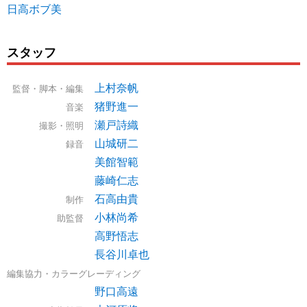
日高ボブ美
スタッフ
上村奈帆
監督・脚本・編集
猪野進一
音楽
瀬戸詩織
撮影・照明
山城研二
録音
美館智範
藤崎仁志
石高由貴
制作
小林尚希
助監督
高野悟志
長谷川卓也
編集協力・カラーグレーディング
野口高遠