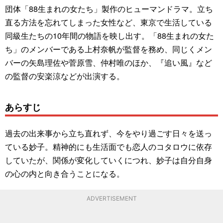
団体「88生まれの女たち」製作のヒューマンドラマ。立ち
直る方法を忘れてしまった女性など、東京で生活している
同級生たちの10年間の物語を映し出す。「88生まれの女た
ち」のメンバーである上村奈帆が監督を務め、同じくメン
バーの矢島理佐や菅原雪、仲村唯のほか、『追い風』など
の監督の安楽涼などが出演する。
あらすじ
過去の出来事から立ち直れず、今をやり過ごす日々を送っ
ている妙子。精神的にも生活面でも恋人のコタロウに依存
していたが、関係が変化していくにつれ、妙子は自分自身
の心の内と向き合うことになる。
ADVERTISEMENT