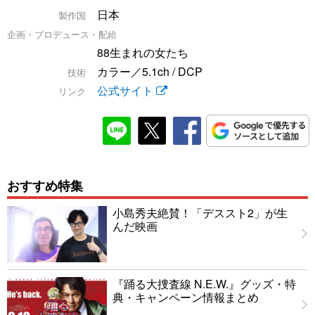
日本
製作国
企画・プロデュース・配給
88生まれの女たち
カラー／5.1ch / DCP
技術
公式サイト
リンク
おすすめ特集
小島秀夫絶賛！「デススト2」が生
んだ映画
『踊る大捜査線 N.E.W.』グッズ・特
典・キャンペーン情報まとめ