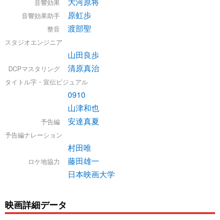
大河原将
音響効果
原虹歩
音響効果助手
渡部聖
整音
スタジオエンジニア
山田良歩
清原真治
DCPマスタリング
タイトル字・宣伝ビジュアル
0910
山津和也
安達真夏
予告編
予告編ナレーション
村田唯
藤田雄一
ロケ地協力
日本映画大学
映画詳細データ