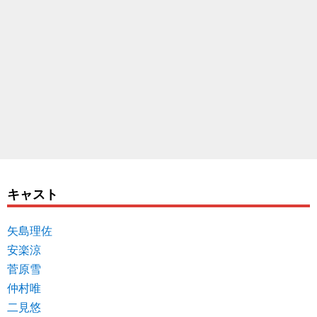
キャスト
矢島理佐
安楽涼
菅原雪
仲村唯
二見悠