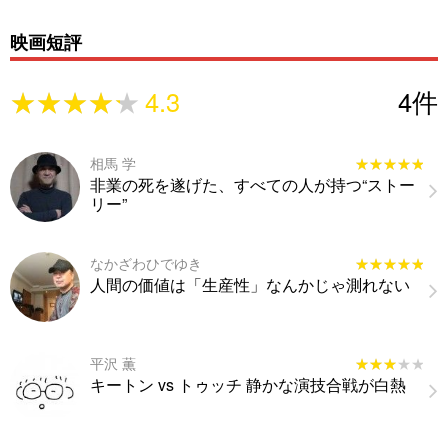
映画短評
★★★★★
★★★★★
4.3
4
件
相馬 学
★★★★★
★★★★★
非業の死を遂げた、すべての人が持つ“ストー
リー”
なかざわひでゆき
★★★★★
★★★★★
人間の価値は「生産性」なんかじゃ測れない
平沢 薫
★★★★★
★★★★★
キートン vs トゥッチ 静かな演技合戦が白熱