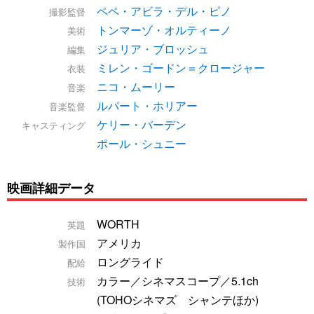
ペペ・アビラ・デル・ピノ
撮影監督
トンマーゾ・オルティーノ
美術
ジュリア・ブロッシュ
編集
ミレン・ゴードン＝クロージャー
衣装
ニコ・ムーリー
音楽
ルパート・ホリアー
音楽監督
ケリー・バーデン
キャスティング
ポール・シュニー
映画詳細データ
WORTH
英題
アメリカ
製作国
ロングライド
配給
カラー／シネマスコープ／5.1ch
技術
(TOHOシネマズ シャンテほか)