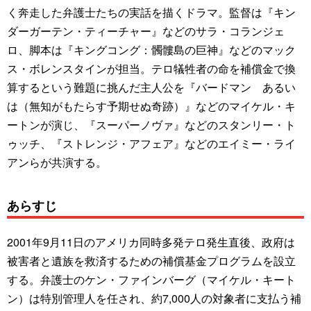
く奔走した弁護士たちの実話を描くドラマ。監督は『キン
ダーガーテン・ティーチャー』などのサラ・コランジェ
ロ、脚本は『キングコング：髑髏島の巨神』などのマック
ス・ボレンスタインが担当。テロ犠牲者の命を補償金で換
算するという難題に挑んだ主人公を『バードマン あるい
は（無知がもたらす予期せぬ奇跡）』などのマイケル・キ
ートンが演じ、『スーパーノヴァ』などのスタンリー・ト
ゥッチ、『ストレンジ・アフェア』などのエイミー・ライ
アンらが共演する。
あらすじ
2001年9月11日のアメリカ同時多発テロ発生直後、政府は
被害者と遺族を救済するための補償基金プログラムを設立
する。弁護士のケン・ファインバーグ（マイケル・キート
ン）は特別管理人を任され、約7,000人の対象者に支払う補