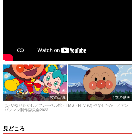
1枚の写真
1本の動画
(C) やなせたかし／フレーベル館・TMS・NTV (C) やなせたかし／アン
パンマン製作委員会2023
見どころ