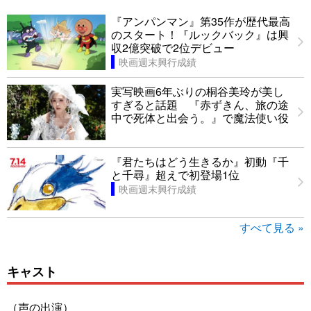
『アンパンマン』第35作が歴代最高
のスタート！『ルックバック』は興
収2億突破で2位デビュー
映画週末興行成績
実写映画6年ぶりの桐谷美玲が美し
すぎると話題 『赤ずきん、旅の途
中で死体と出会う。』で魔法使い役
『君たちはどう生きるか』初動『千
と千尋』超えで初登場1位
映画週末興行成績
すべて見る »
キャスト
（声の出演）