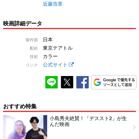
近藤浩章
映画詳細データ
日本
製作国
東京テアトル
配給
カラー
技術
公式サイト
リンク
おすすめ特集
小島秀夫絶賛！「デススト2」が生
んだ映画