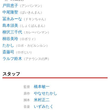
戸田恵子
（アンパンマン）
中尾隆聖
（ばいきんまん）
冨永みーな
（ドキンちゃん）
島本須美
（しょくぱんまん）
柳沢三千代
（カレーパンマン）
桐谷美玲
（ロボリィ）
たかし
（ロボ・カビルンルン）
斎藤司
（ロボじい）
ラルフ鈴木
（アナウンスの声）
スタッフ
橋本敏一
監督
やなせたかし
原作
米村正二
脚本
いずみたく
音楽