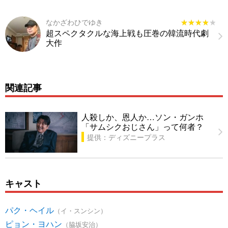
なかざわひでゆき
★★★★★
★★★★★
超スペクタクルな海上戦も圧巻の韓流時代劇
大作
関連記事
人殺しか、恩人か…ソン・ガンホ
「サムシクおじさん」って何者？
提供：ディズニープラス
キャスト
パク・ヘイル
（イ・スンシン）
ピョン・ヨハン
（脇坂安治）