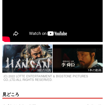
3枚の写真
1本の動画
(C) 2022 LOTTE ENTERTAINMENT & BIGSTONE PICTURES
CO.,LTD.ALL RIGHTS RESERVED.
見どころ