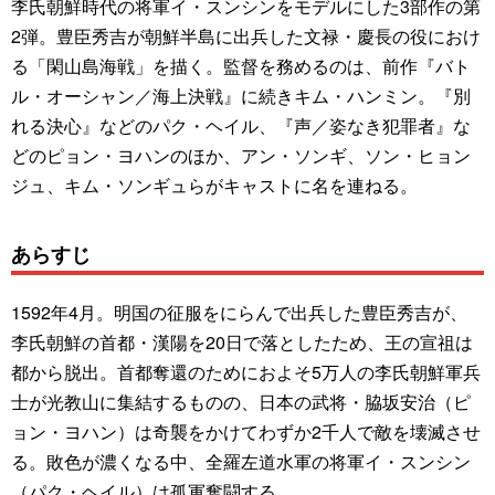
李氏朝鮮時代の将軍イ・スンシンをモデルにした3部作の第
2弾。豊臣秀吉が朝鮮半島に出兵した文禄・慶長の役におけ
る「閑山島海戦」を描く。監督を務めるのは、前作『バト
ル・オーシャン／海上決戦』に続きキム・ハンミン。『別
れる決心』などのパク・ヘイル、『声／姿なき犯罪者』な
どのピョン・ヨハンのほか、アン・ソンギ、ソン・ヒョン
ジュ、キム・ソンギュらがキャストに名を連ねる。
あらすじ
1592年4月。明国の征服をにらんで出兵した豊臣秀吉が、
李氏朝鮮の首都・漢陽を20日で落としたため、王の宣祖は
都から脱出。首都奪還のためにおよそ5万人の李氏朝鮮軍兵
士が光教山に集結するものの、日本の武将・脇坂安治（ピ
ョン・ヨハン）は奇襲をかけてわずか2千人で敵を壊滅させ
る。敗色が濃くなる中、全羅左道水軍の将軍イ・スンシン
（パク・ヘイル）は孤軍奮闘する。