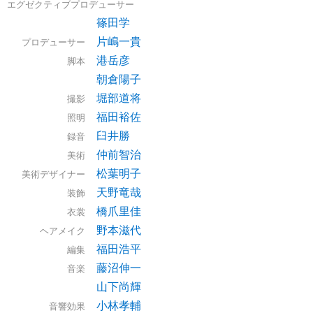
エグゼクティブプロデューサー
篠田学
片嶋一貴
プロデューサー
港岳彦
脚本
朝倉陽子
堀部道将
撮影
福田裕佐
照明
臼井勝
録音
仲前智治
美術
松葉明子
美術デザイナー
天野竜哉
装飾
橋爪里佳
衣裳
野本滋代
ヘアメイク
福田浩平
編集
藤沼伸一
音楽
山下尚輝
小林孝輔
音響効果