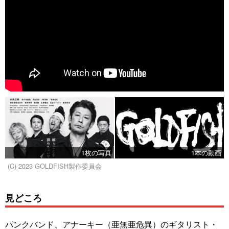
1枚の写真
1本の動画
(C) 2023 GOLDFISH製作委員会
見どころ
パンクバンド、アナーキー（亜無亜危異）のギタリスト・